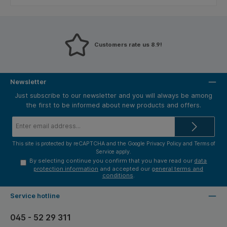
Customers rate us 8.9!
Newsletter
Just subscribe to our newsletter and you will always be among
the first to be informed about new products and offers.
Email
address*
This site is protected by reCAPTCHA and the Google
Privacy Policy
and
Terms of
Service
apply.
By selecting continue you confirm that you have read our
data
protection information
and accepted our
general terms and
conditions
.
Service hotline
045 - 52 29 311