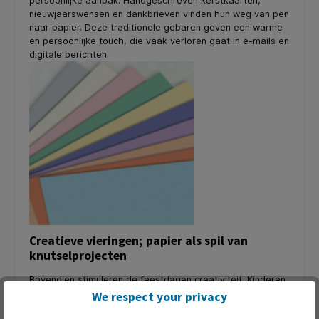
persoonlijke aanpak. Handgeschreven kerstkaarten,
nieuwjaarswensen en dankbrieven vinden hun weg van pen
naar papier. Deze traditionele gebaren geven een warme
en persoonlijke touch, die vaak verloren gaat in e-mails en
digitale berichten.
Creatieve vieringen; papier als spil van
knutselprojecten
Bovendien stimuleren de feestdagen creativiteit. Kinderen
en volwassenen maken zelfgemaakte decoraties,
We respect your privacy
knutselwerken en cadeaus, waarbij vaak veel