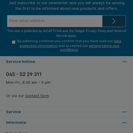
Just subscribe to our newsletter and you will always be among
the first to be informed about new products and offers.
Email
address*
This site is protected by reCAPTCHA and the Google
Privacy Policy
and
Terms of
Service
apply.
By selecting continue you confirm that you have read our
data
protection information
and accepted our
general terms and
conditions
.
Service hotline
045 - 52 29 311
Mon-Fri, 8:30 am - 5 pm
Or via our
contact form
.
Service
Informatie