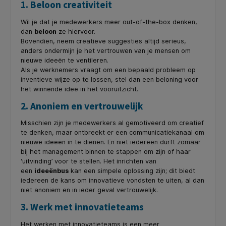
1. Beloon creativiteit
Wil je dat je medewerkers meer out-of-the-box denken,
dan
beloon
ze hiervoor.
Bovendien, neem creatieve suggesties altijd serieus,
anders ondermijn je het vertrouwen van je mensen om
nieuwe ideeën te ventileren.
Als je werknemers vraagt om een bepaald probleem op
inventieve wijze op te lossen, stel dan een beloning voor
het winnende idee in het vooruitzicht.
2. Anoniem en vertrouwelijk
Misschien zijn je medewerkers al gemotiveerd om creatief
te denken, maar ontbreekt er een communicatiekanaal om
nieuwe ideeën in te dienen. En niet iedereen durft zomaar
bij het management binnen te stappen om zijn of haar
‘uitvinding’ voor te stellen. Het inrichten van
een
ideeënbus
kan een simpele oplossing zijn; dit biedt
iedereen de kans om innovatieve vondsten te uiten, al dan
niet anoniem en in ieder geval vertrouwelijk.
3. Werk met innovatieteams
Het werken met innovatieteams is een meer