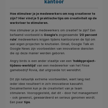
kantoor
Hoe stimuleer je je medewerkers om nog creatiever te
zijn? Hier vind je 5 praktische tips om creativiteit op de
werkvloer te stimuleren.
Hoe stimuleer je je medewerkers om creatief te zijn? Een
befaamd voorbeeld is
Google’s
zogenaamde ’
20 percent
rule
’: medewerkers krijgen tijdens kantooruren de tijd om
aan eigen projecten te knutselen. Gmail, Google Talk en
Google News zijn voorbeelden van innovatieve diensten
die op deze manier werden geboren.
Angry birds is een ander staaltje van een ‘
hobbyproject-
tijdens-werktijd
’ van een medewerker van het Finse
gamebedrijf Rovia, dat uitgroeide tot wereldhit.
Dit zijn natuurlijk extreme voorbeelden, want lang niet
ieder idee resulteert in zo’n innovatieve kassahit.
Desalniettemin kun je de creativiteit van je team
stimuleren. Vooropgesteld, dat dit - door het management
- ook gewenst, gewaardeerd en serieus genomen wordt.
Een paar
tips
.