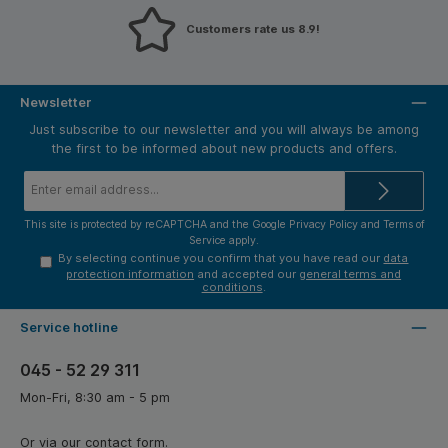
Customers rate us 8.9!
Newsletter
Just subscribe to our newsletter and you will always be among
the first to be informed about new products and offers.
Email
address*
This site is protected by reCAPTCHA and the Google
Privacy Policy
and
Terms of
Service
apply.
By selecting continue you confirm that you have read our
data
protection information
and accepted our
general terms and
conditions
.
Service hotline
045 - 52 29 311
Mon-Fri, 8:30 am - 5 pm
Or via our
contact form
.