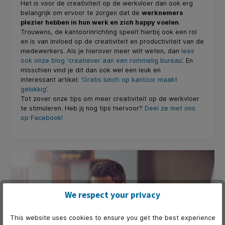
Het is voor de creativiteit op de werkvloer dan ook erg
belangrijk om ervoor te zorgen dat de
werknemers
plezier hebben in hun werk en zich happy voelen
.
Trouwens, de kantoorinrichting speelt hierbij ook een rol
en is van invloed op de creativiteit en productiviteit van de
medewerkers. Als je hierover meer wilt weten, dan
lees
ook onze blog ‘creatiever aan een rommelig bureau’
. En
misschien vind je dit dan ook wel een leuk en
interessant artikel:
‘Gratis lunch op kantoor maakt
gelukkig’
.
Tot zover onze tips om meer creativiteit op de werkvloer
te stimuleren. Heb jij nog tips hiervoor?
Deel ze met ons
op Facebook!
We respect your privacy
This website uses cookies to ensure you get the best experience