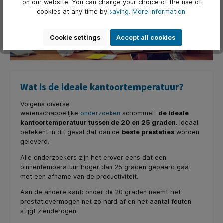
on our website. You can change your choice of the use of
cookies at any time by
saving.
More information
.
Cookie settings
Accept all cookies
Wat is de ideale kantoortemperatuur?
Volgens diverse
wetenschappelijke
onderzoeken
schommelt
de ideale
kantoortemperatuur tussen de 20 en 25 graden
. Ideaal
betekent in dit geval dat dan de
beste prestaties
worden
geleverd.
Alle onderzoekers zijn het erover eens dat een
binnentemperatuur hoger dan 25 graden gepaard gaat
met een afname van de productiviteit.
Aan de andere kant: onder de 20 graden neemt het
prestatievermogen net zo hard af en het aantal fouten
stijgt zienderogen.