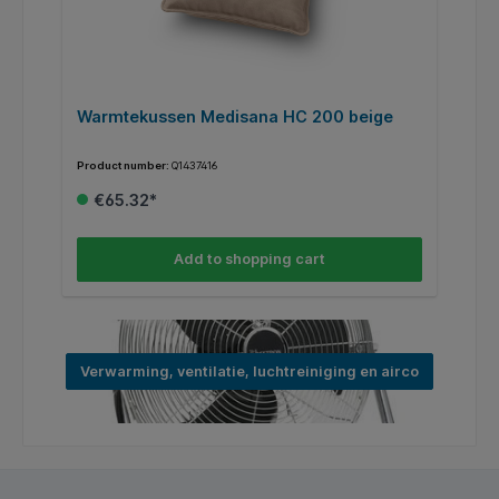
Warmtekussen Medisana HC 200 beige
W
Product number:
Q1437416
Pr
€65.32*
Add to shopping cart
Verwarming, ventilatie, luchtreiniging en airco