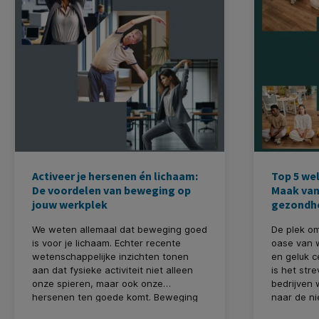
graag de 
van natuur
kantoorrui
Activeer je hersenen én lichaam:
Top 5 wel
De voordelen van beweging op
Maak van
jouw werkplek
gezondhe
We weten allemaal dat beweging goed
De plek om
is voor je lichaam. Echter recente
oase van w
wetenschappelijke inzichten tonen
en geluk c
aan dat fysieke activiteit niet alleen
is het str
onze spieren, maar ook onze
bedrijven 
hersenen ten goede komt. Beweging
naar de ni
stimuleert de neuroplasticiteit, het
hebben ge