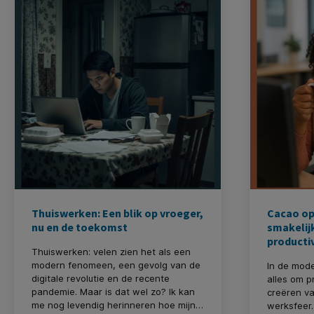
veegmachin
zoals stof
vloer), wo
makkelijke
en profess
Thuiswerken: Een blik op vroeger,
Cacao op
nu en de toekomst
smakelij
productiv
Thuiswerken: velen zien het als een
modern fenomeen, een gevolg van de
In de mod
digitale revolutie en de recente
alles om pr
pandemie. Maar is dat wel zo? Ik kan
creëren va
me nog levendig herinneren hoe mijn
werksfeer. 