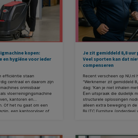
igmachine kopen:
Je zit gemiddeld 8,8 uur 
ie en hygiëne voor ieder
Veel sporten kan dat nie
compenseren
 efficiëntie staan
Recent verscheen op NU.nl he
ig centraal en daarom zijn
“Werknemer zit gemiddeld 8,
gmachines onmisbaar
dag: ‘Kan je niet inhalen met
als vloerreinigingsmachine
en uitspraak die duidelijk 
E
jven, kantoren en
structurele oplossingen nodig
en. Of het nu gaat om een
alleen extra beweging in de vr
zijn, een kantoorvloer of
Bij ITC
Furniture (onderdeel 
oom: met een goede
KantoorArtikelen.nl) dragen
gmachine, ook wel
boodschap een warm hart t
ne genaamd maar die is
het welzijn op kantoor staat
ets beperkter (Een
centraal.