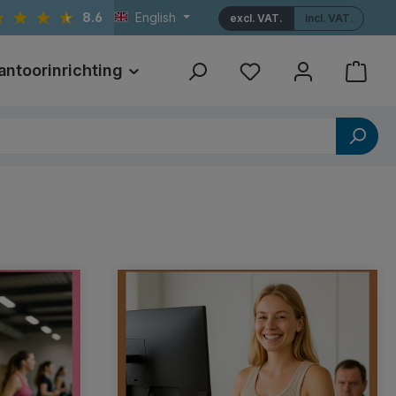
8.6
English
excl. VAT.
incl. VAT.
antoorinrichting
Print
Referenties