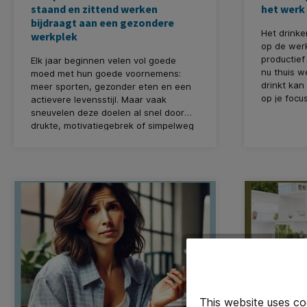
staand en zittend werken
het werk 
bijdraagt aan een gezondere
Het drinke
werkplek
op de werk
productief 
Elk jaar beginnen velen vol goede
nu thuis w
moed met hun goede voornemens:
drinkt kan
meer sporten, gezonder eten en een
op je focus
actievere levensstijl. Maar vaak
prestaties.
sneuvelen deze doelen al snel door
denken we
drukte, motivatiegebrek of simpelweg
gezond en 
het gebrek aan tijd. Gelukkig hoeft fit
je werkdag
worden niet per se buiten werktijd
over gezon
plaats te vinden. Sterker nog, jouw
van water
kantoor kan dé plek zijn waar je op
koffie en 
een makkelijke manier actiever wordt!
frisdranke
Hoe? Door afwisselend staand en
drinken.
zittend te werken.
This website uses co