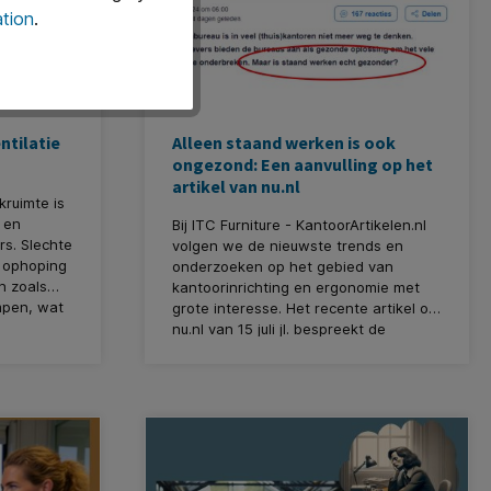
tion
.
ntilatie
Alleen staand werken is ook
ongezond: Een aanvulling op het
artikel van nu.nl
ruimte is
 en
Bij ITC Furniture - KantoorArtikelen.nl
rs. Slechte
volgen we de nieuwste trends en
n ophoping
onderzoeken op het gebied van
n zoals
kantoorinrichting en ergonomie met
mpen, wat
grote interesse. Het recente artikel op
nu.nl van 15 juli jl. bespreekt de
,
toenemende populariteit van het zit-
 maar zeer
sta bureau als oplossing voor de
agt!
gezondheidsrisico's van langdurig
zitten, maar ook het gevaar van te
lang staan! Wij willen graag de
bevindingen uit dit artikel
onderstrepen en aanvullen met onze