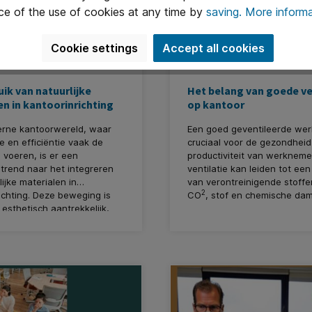
ce of the use of cookies at any time by
saving.
More informa
Cookie settings
Accept all cookies
ik van natuurlijke
Het belang van goede ve
n in kantoorinrichting
op kantoor
erne kantoorwereld, waar
Een goed geventileerde werk
e en efficiëntie vaak de
cruciaal voor de gezondheid
voeren, is er een
productiviteit van werkneme
trend naar het integreren
ventilatie kan leiden tot ee
lijke materialen in
van verontreinigende stoffe
2
ichting. Deze beweging is
CO
, stof en chemische da
 esthetisch aantrekkelijk,
gezondheidsproblemen kan
t ook tal van voordelen
veroorzaken zoals hoofdpijn
mee voor de gezondheid en
vermoeidheid en allergieën,
n van werknemers. Bij ITC
zeker de productiviteit verla
 KantoorArtikelen.nl
 we het belang van een
n inspirerende
ing. Daarom delen we