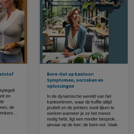
eigen inzichten en aanbevelingen.
oetstof
Bore-Out op kantoor:
Symptomen, oorzaken en
oplossingen
spiegelt
eit en
In de dynamische wereld van het
 de
kantoorleven, waar de koffie altijd
uwen, de
pruttelt en de printers nooit lijken te
inkers en
werken wanneer je ze het meest
.
nodig hebt, ligt een minder besproken
gevaar op de loer: de bore-out. Vaak
verward met zijn beruchte neef, de