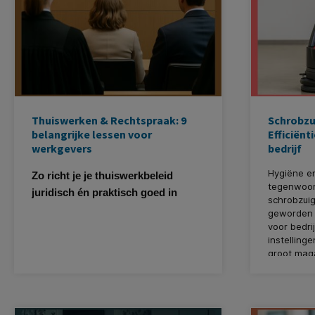
Thuiswerken & Rechtspraak: 9
Schrobzu
belangrijke lessen voor
Efficiënt
werkgevers
bedrijf
Hygiëne en
Zo richt je je thuiswerkbeleid
tegenwoord
juridisch én praktisch goed in
schrobzui
geworden 
voor bedri
instelling
groot maga
een showr
schrobzui
veegmachi
eigenlijk i