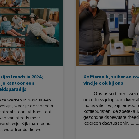
voordelen en toepassingen
lijke materialen in
mtes.
zijnstrends in 2024;
Koffiemelk, suiker en z
 je kantoor een
vind je ook bij ons
idsparadijs
...........
Ons assortiment weer
onze toewijding aan diversit
 te werken in 2024 is een
inclusiviteit; wij zijn er voor
elzijn, waar je gezondheid
koffiepuristen, de zoeteka
entraal staan. Althans, dat
gezondheidsbewuste theedr
even van steeds meer
iedereen daartussenin........
wereldwijd. Kijk maar eens
euwste trends die we
spot: