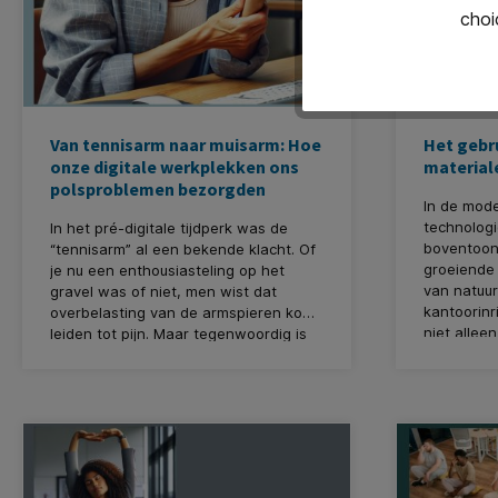
choi
Van tennisarm naar muisarm: Hoe
Het gebru
onze digitale werkplekken ons
materiale
polsproblemen bezorgden
In de mod
technologi
In het pré-digitale tijdperk was de
boventoon 
“tennisarm” al een bekende klacht. Of
groeiende 
je nu een enthousiasteling op het
van natuur
gravel was of niet, men wist dat
kantoorinr
overbelasting van de armspieren kon
niet alleen
leiden tot pijn. Maar tegenwoordig is
maar breng
de tennisarm een beetje naar de
met zich 
achtergrond verdwenen. Niet omdat
het welzij
we allemaal zijn gestopt met
Furniture -
tennissen, maar omdat er een nieuwe
begrijpen
variant is bijgekomen: de *muisarm*.
gezonde e
werkomgev