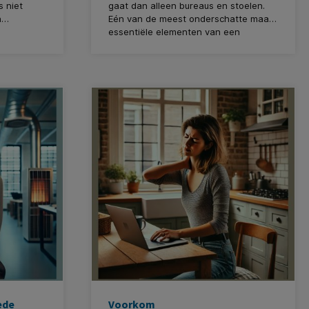
 niet
gaat dan alleen bureaus en stoelen.
n
Eén van de meest onderschatte maar
essentiële elementen van een
oor zijn
gezonde werkomgeving is verlichting
r een
— en dan met name natuurlijk licht en
n een
daglichtlampen. In deze blog duiken
we dieper in het belang van goed licht
lezier.
op de werkplek en hoe het de
productiviteit, gezondheid én het
welzijn van werknemers positief
beïnvloedt.
ede
Voorkom