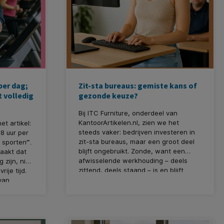
per dag;
Zit-sta bureaus: gemiste kans of
t volledig
gezonde keuze?
Bij ITC Furniture, onderdeel van
KantoorArtikelen.nl, zien we het
t artikel:
steeds vaker: bedrijven investeren in
8 uur per
zit-sta bureaus, maar een groot deel
 sporten’”
.
blijft ongebruikt. Zonde, want een
maakt dat
afwisselende werkhouding – deels
 zijn, niet
zittend, deels staand – is en blijft
ije tijd.
belangrijk voor jouw gezondheid én
van
die van je collega’s.
 we deze
oe, want
 bij ons