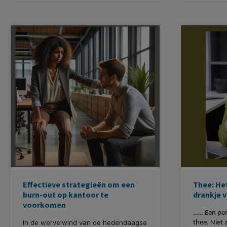
vermogen van de hersenen om zich
aan te passen en te groeien door
nieuwe neurale verbindingen te
vormen. Dit resulteert in verbeterde
hersenfuncties zoals geheugen en
concentratie.
Effectieve strategieën om een
Thee: He
burn-out op kantoor te
drankje v
voorkomen
..... Een 
In de wervelwind van de hedendaagse
thee. Niet 