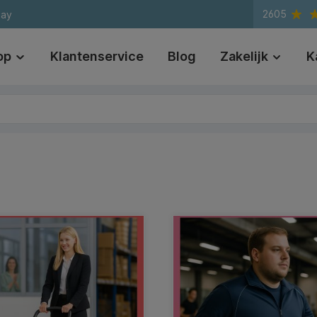
2605
day
op
Klantenservice
Blog
Zakelijk
K