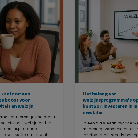
e verwijdert droog vuil
, zand en papier van de
rdt schoonmaken niet alleen
r, maar ook een stuk sneller
ioneler.
 kantoor: een
Het belang van
ke boost voor
welzijnsprogramma's o
iteit en welzijn
kantoor: investeren in 
meubilair
erne kantooromgeving draait
oductiviteit, welzijn en het
In een tijd waarin hybride w
n een inspirerende
mentale gezondheid en duu
Terwijl koffie en thee al
inzetbaarheid steeds belang