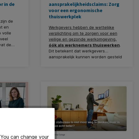
r in de
aansprakelijkheidsclaims: Zorg
voor een ergonomische
thuiswerkplek
zijn de
ht en
Werkgevers hebben de wettelijke
 volle
verplichting om te zorgen voor een
 veel
veilige en gezonde werkomgeving,
wat de
óók als werknemers thuiswerken
.
n
Dit betekent dat werkgevers
echter
aansprakelijk kunnen worden gesteld
dheid en
voor eventuele gezondheidsklachten
r een
of ongevallen die ontstaan door een
dt ons
onjuiste of onveilige werkplek thuis.
eid en
ar hoe
op kantoor
aanden? In
or een
t jij en je
unnen
. You can change your