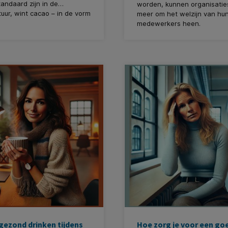
tandaard zijn in de
worden, kunnen organisaties
ltuur, wint cacao – in de vorm
meer om het welzijn van hu
 chocolademelk – snel aan
medewerkers heen.
it als een smakelijk en
Welzijnsprogramma’s op kant
rnatief. Bij
allang geen luxe meer, maa
ikelen.nl begrijpen we het
noodzaak.
Ze dragen bij aa
 facilitaire oplossingen die
hogere productiviteit, lager
aan het comfort en de
ziekteverzuim en meer werkp
s van medewerkers. Daarom
 een breed scala aan
aan die perfect aansluiten
oefte aan een heerlijke
ing op de werkvloer.
ezond drinken tijdens
Hoe zorg je voor een go