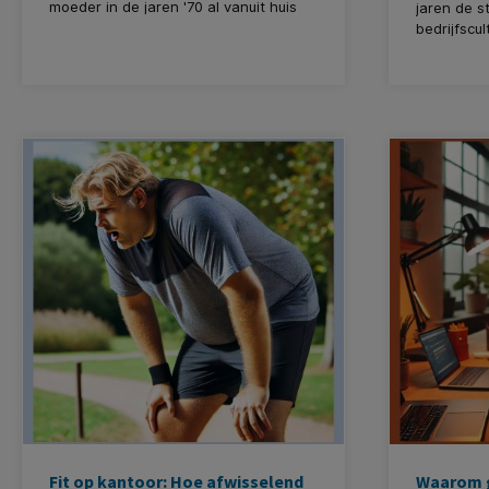
moeder in de jaren '70 al vanuit huis
jaren de s
werkte. Niet achter een computer,
bedrijfscu
want die bestonden in huiselijke sfeer
van warme
nog niet, maar met haar handen. Ze
popularite
monteerde kleine, ronde veertjes in
gezond alte
rubberen houders voor een
KantoorArt
toeleverancier in de auto-industrie. Ik,
belang van
een jochie van zeven of acht, hielp
bijdragen 
soms mee – niet omdat het moest,
prestatie
maar omdat ik het fascinerend vond.
bieden we
Een primitieve vorm van assemblage,
producten 
vanaf de keukentafel. Dit persoonlijke
bij de beh
beeld toont aan dat het concept van
cacaobelev
werk dat buiten de traditionele
bedrijfsmuren plaatsvindt, helemaal
niet zo nieuw is. Wat wel nieuw is, zijn
de mogelijkheden en de technologie
die het thuiswerken van vandaag de
dag zo anders maken.
Fit op kantoor: Hoe afwisselend
Waarom g