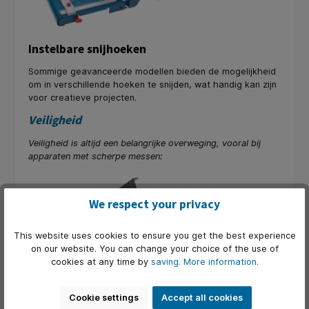
Instelbare snijhoeken
Sommige geavanceerde modellen bieden de mogelijkheid
om in verschillende hoeken te snijden, wat handig kan zijn
voor creatieve projecten.
Veiligheid
Veiligheid is altijd een belangrijke overweging, vooral bij
apparaten met scherpe messen:
We respect your privacy
This website uses cookies to ensure you get the best experience
on our website. You can change your choice of the use of
cookies at any time by
saving.
More information
.
Cookie settings
Accept all cookies
Messenbescherming