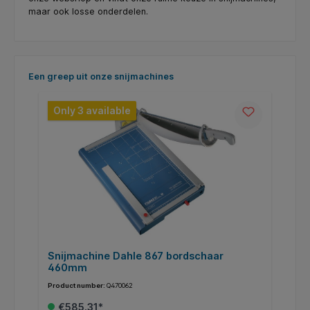
maar ook losse onderdelen.
Skip product gallery
Een greep uit onze snijmachines
Only 3 available
Snijmachine Dahle 867 bordschaar
L
460mm
Product number:
Q470062
Pr
€585.31*