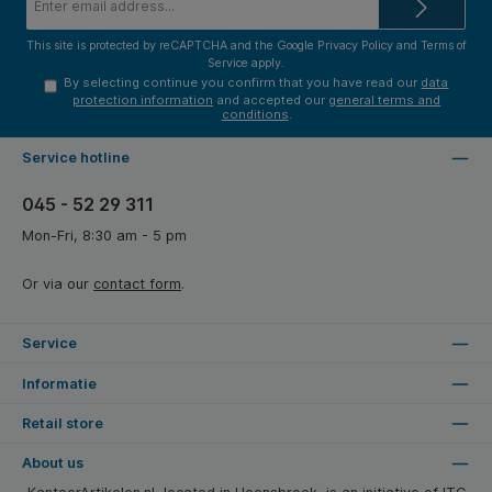
address*
This site is protected by reCAPTCHA and the Google
Privacy Policy
and
Terms of
Service
apply.
By selecting continue you confirm that you have read our
data
protection information
and accepted our
general terms and
conditions
.
Service hotline
045 - 52 29 311
Mon-Fri, 8:30 am - 5 pm
Or via our
contact form
.
Service
Informatie
Retail store
About us