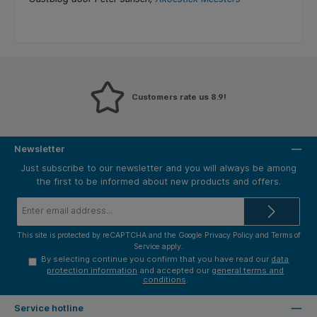
Customers rate us 8.9!
Newsletter
Just subscribe to our newsletter and you will always be among
the first to be informed about new products and offers.
Email
address*
This site is protected by reCAPTCHA and the Google
Privacy Policy
and
Terms of
Service
apply.
By selecting continue you confirm that you have read our
data
protection information
and accepted our
general terms and
conditions
.
Service hotline