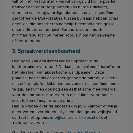
wilt of niet. Het ruimtelijk verval van geluid kun je positief
beïnvloeden door het plaatsen van bureau-dividers,
voorzien van hoogwaardige akoestische vullingen. Dun
gestoffeerde MDF-plaatjes tussen bureaus hebben totaal
geen zin; die absorberen namelijk helemaal geen geluid,
maar reflecteren het juist. Bureau-dividers moeten
minimaal 1.30 tot 1.50 meter hoog zijn om het gewenste
effect te hebben.
3. Spraakverstaanbaarheid
Hoe goed kan een luisteraar een spreker in de
kantoorruimte verstaan? Dit kun je aanvullend ‘sturen’ door
het plaatsen van akoestische wandpanelen. Deze
panelen, net zoals de eerder genoemde bureau-dividers
en zelfs de plafondeilanden hoeven niet alleen functioneel
te zijn, ze kunnen ook nog een esthetische meerwaarde
voor de kantoorruimte creëren als je kiest voor mooie
uniestoffen of inspirerende prints.
Heb je vragen over de akoestiek in jouw kantoor of wil je
meer weten over akoestiek, neem dan gerust vrijblijvend
contact met op ons:
info@kantoorartikelen.nl
of bel
+31(0)45 52 29 311.
Gastblog door Peter Jansen,
Akoestiek Meesters