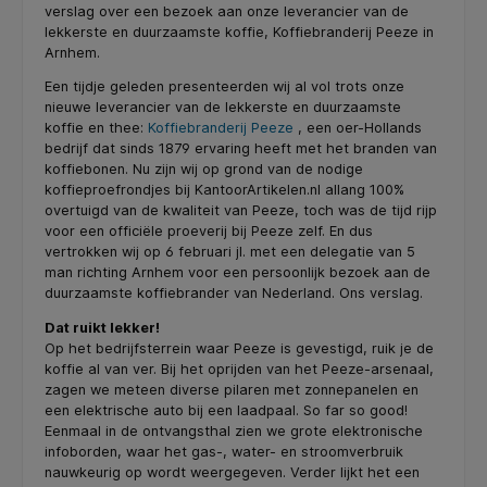
verslag over een bezoek aan onze leverancier van de
lekkerste en duurzaamste koffie, Koffiebranderij Peeze in
Arnhem.
Een tijdje geleden presenteerden wij al vol trots onze
nieuwe leverancier van de lekkerste en duurzaamste
koffie en thee:
Koffiebranderij Peeze
, een oer-Hollands
bedrijf dat sinds 1879 ervaring heeft met het branden van
koffiebonen. Nu zijn wij op grond van de nodige
koffieproefrondjes bij KantoorArtikelen.nl allang 100%
overtuigd van de kwaliteit van Peeze, toch was de tijd rijp
voor een officiële proeverij bij Peeze zelf. En dus
vertrokken wij op 6 februari jl. met een delegatie van 5
man richting Arnhem voor een persoonlijk bezoek aan de
duurzaamste koffiebrander van Nederland. Ons verslag.
Dat ruikt lekker!
Op het bedrijfsterrein waar Peeze is gevestigd, ruik je de
koffie al van ver. Bij het oprijden van het Peeze-arsenaal,
zagen we meteen diverse pilaren met zonnepanelen en
een elektrische auto bij een laadpaal. So far so good!
Eenmaal in de ontvangsthal zien we grote elektronische
infoborden, waar het gas-, water- en stroomverbruik
nauwkeurig op wordt weergegeven. Verder lijkt het een