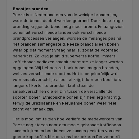
Boontjes branden
Peeze is in Nederland een van de weinige branderijen,
waar de bonen dubbel worden gebrand. Door deze trage
branding krijgen de bonen nóg meer aroma. En aangezien
bonen uit verschillende landen ook verschillende
brandprocessen verlangen, worden de melanges pas ná
het branden samengesteld. Peeze brandt alleen bonen
waar op dat moment vraag naar is, zodat de voorraad
beperkt is. Zo krijg je altijd superverse koffie. Immers,
koffiebonen verliezen smaak naarmate ze langer worden
opgelagen. Wij hebben zelf ook bonen mogen branden,
wel zes verschillende soorten. Het is ongeloofelijk wat
voor smaakverschil je alleen al krijgt door een boon iets
langer of korter te branden, laat staan de
smaakverschillen die er zijn tussen de verschillende
soorten bonen. Ethiopische bonen zijn heel erg krachtig,
terwijl de Braziliaanse en Peruaanse bonen weer heel
zacht van smaak zijn.
Het is mooi om te zien hoe verliefd de medewerkers van
Peeze nog steeds naar een mooie gebrande koffieboon
kunnen kijken en hoe intens ze kunnen genieten van een
goede kop koffie. Kortom, ons bezoek aan Peeze heeft