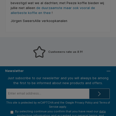
bevestigd wat we al dachten; met Peeze koffie bieden wij
jullie niet alleen
de duurzaamste maar ook vooral de
allerbeste koffie en thee
!
Jörgen SweersAlle verkoopkanalen
Customers rate us 8.9!
Newsletter
Just subscribe to our newsletter and you will always be among
the first to be informed about new products and offers.
Email
address*
This site is protected by reCAPTCHA and the Google
Privacy Policy
and
Terms of
Service
apply.
By selecting continue you confirm that you have read our
data
protection information
and accepted our
general terms and