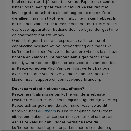
heel normaal bedrijfspand tot we het Experience-centre
binnenlopen; een grote zaal in natuurlijke kleuren met
levensgrote detailfoto’s als behang op de muren. Foto’s
die alleen maar met koffie en natuur te maken hebben. In
het midden van de ruimte een mooie bar met state-of-art
espresso-apparatuur, bediend door de bijzonder gastvrije
en charmante barista Wendy.
Onder het genot van een espresso, caffè crema of
cappuccino bekijken we vol bewondering alle mogelijke
koffiemachines die Peeze onder andere via ons levert aan
horeca en kantoren. Ze hebben een eigen technische
dienst, waarmee bedrijfszekerheid voor de klant een feit
is. Peeze-directeur Paul Van der Hulst vertelt bevlogen
over de historie van Peeze. Al meer dan 135 jaar een
kleine, maar dappere en vernieuwende branderij.
Duurzaam staat niet voorop… of toch?
Peeze heeft als missie om koffie van de allerbeste
kwaliteit te leveren. Als mooie bijkomstigheid zijn ze er bij
Peeze achter gekomen dat de manier waarop ze dit
bereiken heel
duurzaam
is. Om te beginnen doet Peeze
uitsluitend zaken met coöperaties, zodat kleine boeren
een faire kans krijgen. Verder betaalt Peeze de
koffieboeren een hogere prijs dan andere branderijen,