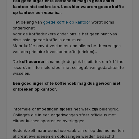
Een goed ingerichte koffiehoek mag in geen enkel
kantoor niet ontbreken. Lees hier waarom goede koffie
op kantoor een
must
is...
Het belang van
goede koffie op kantoor
wordt soms
onderschat.
Voor de koffiedrinkers onder ons is het geen punt van
discussie: goede koffie is een ‘must’.
Maar koffie omvat veel meer dan alleen het bevredigen
van een primaire levensbehoefte (drinken)...
De
koffiecorner
is namelijk de plek bij uitstek om ‘off the
record’, in informele sfeer met collega’s van gedachten te
wisselen.
Een goed ingerichte koffiehoek mag dus gewoon niet
ontbreken op kantoor.
Informele ontmoetingen tijdens het werk zijn belangrijk.
Collega’s die in een ongedwongen sfeer officieus met
elkaar kunnen sparren en overleggen.
Bedenk zelf maar eens hoe vaak zijn er op die momenten
al creatieve ideeën en oplossingen werden bedacht!