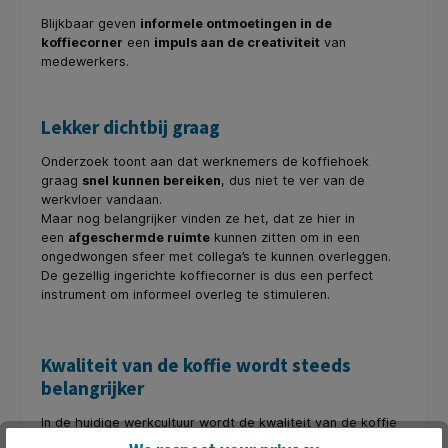
Blijkbaar geven
informele ontmoetingen in de
koffiecorner
een
impuls aan de creativiteit
van
medewerkers.
Lekker dichtbij graag
Onderzoek toont aan dat werknemers de koffiehoek
graag
snel kunnen bereiken
, dus niet te ver van de
werkvloer vandaan.
Maar nog belangrijker vinden ze het, dat ze hier in
een
afgeschermde ruimte
kunnen zitten om in een
ongedwongen sfeer met collega’s te kunnen overleggen.
De gezellig ingerichte koffiecorner is dus een perfect
instrument om informeel overleg te stimuleren.
Kwaliteit van de koffie wordt steeds
belangrijker
In de huidige werkcultuur wordt de kwaliteit van de koffie
steeds belangrijker.