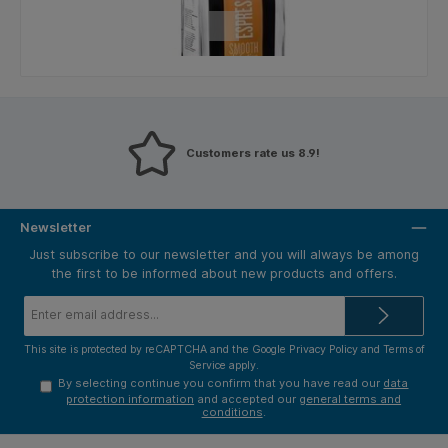
Customers rate us 8.9!
Newsletter
Just subscribe to our newsletter and you will always be among
the first to be informed about new products and offers.
Email
address*
This site is protected by reCAPTCHA and the Google
Privacy Policy
and
Terms of
Service
apply.
By selecting continue you confirm that you have read our
data
protection information
and accepted our
general terms and
conditions
.