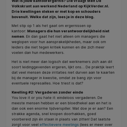
Wat is jouw kantoorergernis? Die vraagt stelt De
Volkskrant aan werkend Nederland op KijkVerder.nl.
Drie kwellingen steken er met kop en schouders
bovenuit. Welke dat zijn, lees je in deze blog.
Met stip op 1 als het gaat om ergernissen op
kantoor:
Managers die hun verantwoordelijkheid niet
nemen
. En dan gaat het niet alleen om managers die
weglopen voor hun aansprakelijkheden, maar ook om
leiders die niet tegen kritiek kunnen en die zich meer
voelen dan hun medewerkers.
Het is niet meer dan logisch dat werknemers zich aan dit
soort leidinggevenden ergeren, lijkt ons… De praktijk leert
dat veel mensen deze irritaties niet durven aan te kaarten
bij de manager in kwestie, omdat ze bang zijn voor
eventuele represailles. Hoe triest is dat?
Kwelling #2: Vergaderen zonder einde
You love it or you hate it: eindeloos vergaderen. De
meeste mensen hebben er een bloedhekel aan en het is
dan ook een enorme tijdverspiller. Wat doe je er aan? Een
strakke agenda, snel knopen doorhakken, goed
voorbereid zijn én staan in plaats van zitten! Dat laatste
zorgt voor veel
effectievere meetings
(lees er meer over