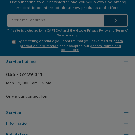
Just subscribe to our newsletter and you will always be among
the first to be informed about new products and offers.
Email
address*
This site is protected by reCAPTCHA and the Google
Privacy Policy
and
Terms of
Service
apply.
By selecting continue you confirm that you have read our
data
protection information
and accepted our
general terms and
conditions
.
Service hotline
045 - 52 29 311
Mon-Fri, 8:30 am - 5 pm
Or via our
contact form
.
Service
Informatie
Retail store