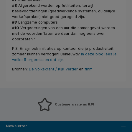
#8
Afgerekend worden op futiliteiten, terwijl
basisvoorzieningen (goedwerkende systemen, duidelijke
werkafspraken) niet goed geregeld zijn.
#9
Langzame computers
#10
Vergaderingen van een uur die samengevat worden
met de woorden 'laten we daar dan nog eens over
doorpraten..'
P.S. Er zijn ook irritiaties op kantoor die je productiviteit
zomaar kunnen verhogen! Benieuwd?
In deze blog lees je
welke 5 ergernissen dat zijn.
Bronnen:
De Volkskrant / Kijk Verder
en
fmm
Customers rate us 8.9!
Newsletter