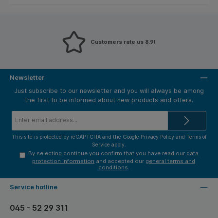
Customers rate us 8.9!
Newsletter
Just subscribe to our newsletter and you will always be among
the first to be informed about new products and offers.
Email
address*
This site is protected by reCAPTCHA and the Google
Privacy Policy
and
Terms of
Service
apply.
By selecting continue you confirm that you have read our
data
protection information
and accepted our
general terms and
conditions
.
Service hotline
045 - 52 29 311