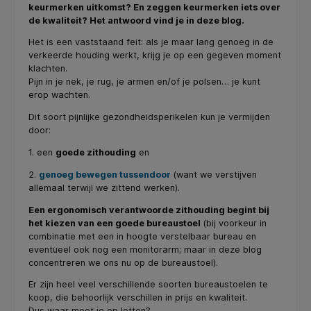
keurmerken uitkomst? En zeggen keurmerken iets over
de kwaliteit? Het antwoord vind je in deze blog.
Het is een vaststaand feit: als je maar lang genoeg in de
verkeerde houding werkt, krijg je op een gegeven moment
klachten.
Pijn in je nek, je rug, je armen en/of je polsen… je kunt
erop wachten.
Dit soort pijnlijke gezondheidsperikelen kun je vermijden
door:
1. een
goede zithouding
en
2.
genoeg bewegen tussendoor
(want we verstijven
allemaal terwijl we zittend werken).
Een ergonomisch verantwoorde zithouding begint bij
het kiezen van een goede bureaustoel
(bij voorkeur in
combinatie met een in hoogte verstelbaar bureau en
eventueel ook nog een monitorarm; maar in deze blog
concentreren we ons nu op de bureaustoel).
Er zijn heel veel verschillende soorten bureaustoelen te
koop, die behoorlijk verschillen in prijs en kwaliteit.
Dus waar moet je op letten?