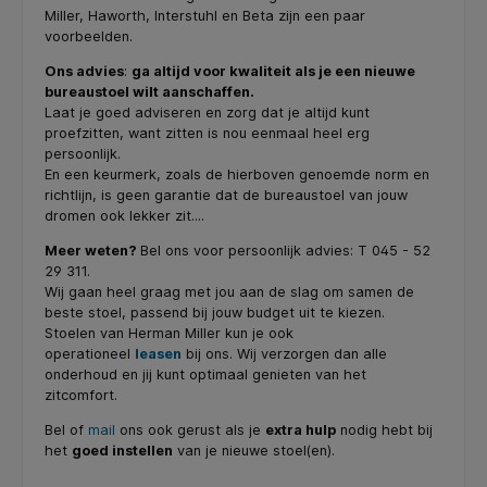
Miller, Haworth, Interstuhl en Beta zijn een paar
voorbeelden.
Ons advies
:
ga altijd voor kwaliteit als je een nieuwe
bureaustoel wilt aanschaffen.
Laat je goed adviseren en zorg dat je altijd kunt
proefzitten, want zitten is nou eenmaal heel erg
persoonlijk.
En een keurmerk, zoals de hierboven genoemde norm en
richtlijn, is geen garantie dat de bureaustoel van jouw
dromen ook lekker zit....
Meer weten?
Bel ons voor persoonlijk advies: T 045 - 52
29 311.
Wij gaan heel graag met jou aan de slag om samen de
beste stoel, passend bij jouw budget uit te kiezen.
Stoelen van Herman Miller kun je ook
operationeel
leasen
bij ons. Wij verzorgen dan alle
onderhoud en jij kunt optimaal genieten van het
zitcomfort.
Bel of
mail
ons ook gerust als je
extra hulp
nodig hebt bij
het
goed instellen
van je nieuwe stoel(en).