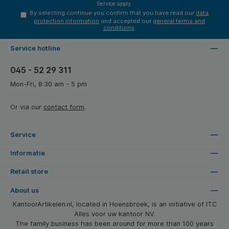
Service
apply.
By selecting continue you confirm that you have read our
data
protection information
and accepted our
general terms and
conditions
.
Service hotline
045 - 52 29 311
Mon-Fri, 8:30 am - 5 pm
Or via our
contact form
.
Service
Informatie
Retail store
About us
KantoorArtikelen.nl, located in Hoensbroek, is an initiative of ITC
Alles voor uw kantoor NV.
The family business has been around for more than 100 years