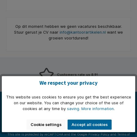
Op dit moment hebben we geen vacatures beschikbaar.
Stuur gerust je CV naar
info@kantoorartikelen.nl
want we
groeien voortdurend!
Customers rate us 8.9!
We respect your privacy
Newsletter
This website uses cookies to ensure you get the best experience
on our website. You can change your choice of the use of
Just subscribe to our newsletter and you will always be among
cookies at any time by
saving.
More information
.
the first to be informed about new products and offers.
Email
Cookie settings
Accept all cookies
address*
This site is protected by reCAPTCHA and the Google
Privacy Policy
and
Terms of