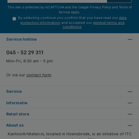
This site is protected by reCAPTCHA and the Google
Privacy Policy
and
Terms of
Service
apply.
By selecting continue you confirm that you have read our
data
protection information
and accepted our
general terms and
conditions
.
Service hotline
045 - 52 29 311
Mon-Fri, 8:30 am - 5 pm
Or via our
contact form
.
Service
Informatie
Retail store
About us
KantoorArtikelen.nl, located in Hoensbroek, is an initiative of ITC