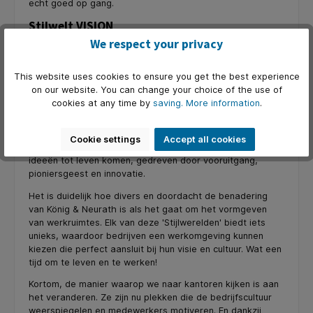
echt goed op gang.
Stilwelt VISION
We respect your privacy
This website uses cookies to ensure you get the best experience
on our website. You can change your choice of the use of
cookies at any time by
saving.
More information
.
Deze stijlwereld draait om vooruitstrevendheid en
innovatie. Het daagt technische grenzen uit en straalt een
Cookie settings
Accept all cookies
krachtige drang naar vernieuwing uit. Het is een plek waar
ideeën tot leven komen, gedreven door vooruitgang,
pioniersgeest en innovatie.
Het is duidelijk hoe divers en doordacht de benadering
van König & Neurath is als het gaat om het vormgeven
van werkruimtes. Elk van deze 'Stijlwerelden' biedt iets
unieks, waardoor bedrijven een werkomgeving kunnen
kiezen die perfect aansluit bij hun visie en cultuur. Wat een
tijd om te leven en te werken!
Kortom, de manier waarop we naar kantoren kijken is aan
het veranderen. Ze zijn nu plekken die de bedrijfscultuur
weerspiegelen en medewerkers motiveren. En dankzij