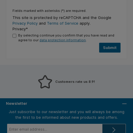
Fields marked with asterisks (*) are required.
This site is protected by reCAPTCHA and the Google
Privacy Policy
and
Terms of Service
apply.
Privacy*
By selecting continue you confirm that you have read and
agree to our
data protection information
.
Submit
Customers rate us 8.9!
Newsletter
Just subscribe to our newsletter and you will always be among
the first to be informed about new products and offers.
Email
address*