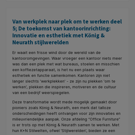
Van werkplek naar plek om te werken deel
5; De toekomst van kantoorinrichting:
Innovatie en esthetiek met König &
Neurath stijlwerelden
Er waait een frisse wind door de wereld van de
kantooromgevingen. Waar vroeger een kantoor niets meer
was dan een plek met wat bureaus, stoelen en misschien
een koffiezetapparaat, is het nu een plaats waar
esthetiek en functie samenkomen. Kantoren zijn niet
langer slechts 'werkplekken' - ze zijn nu plekken 'om te
werken', plekken die inspireren, motiveren en de cultuur
van een bedrijf weerspiegelen.
Deze transformatie wordt mede mogelijk gemaakt door
pioniers zoals König & Neurath, een merk dat talloze
onderscheidingen heeft ontvangen voor zijn innovaties en
milieuvriendelijke aanpak. Onze afdeling “Office Furniture”
is er trots op met König & Neurath samen te werken. Met
hun K+N Stilwelten, ofwel 'Stijlwerelden', bieden ze een