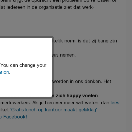
team krijgt de opdracht een probleem op te lossen of
t iedereen in de organisatie ziet dat werk-
 afwijkt van de gebruikelijk norm, is dat zij bang zijn
deeën van werknemers serieus nemen.
. You can change your
tion
.
ef, waardoor we flexibeler worden in ons denken. Het
 hebben in hun werk en zich happy voelen
.
de medewerkers. Als je hierover meer wilt weten, dan
lees
ikel:
‘Gratis lunch op kantoor maakt gelukkig’
.
op Facebook!