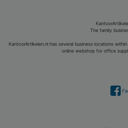
KantoorArtikele
The family busine
KantoorArtikelen.nl has several business locations withi
online webshop for office suppli
Fa