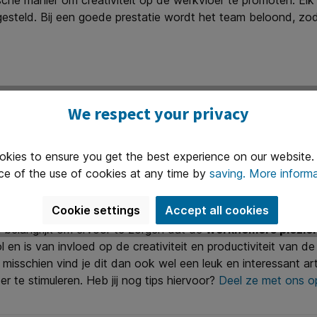
he manier om creativiteit op de werkvloer te promoten. Elk 
esteld. Bij een goede prestatie wordt het team beloond, zoda
e kaders denken en geen oplossing durven voor te stellen, die
We respect your privacy
isico’s worden gestimuleerd.
ltijd bij het management: zij moeten open-minded zijn en de i
okies to ensure you get the best experience on our website
r
ce of the use of cookies at any time by
saving.
More informa
teit bevordert. Dit zorgt namelijk voor een breder perspecti
Cookie settings
Accept all cookies
g belangrijk om ervoor te zorgen dat de
werknemers plezier
ol en is van invloed op de creativiteit en productiviteit van 
 misschien vind je dit dan ook wel een leuk en interessant art
r te stimuleren. Heb jij nog tips hiervoor?
Deel ze met ons 