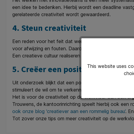
Het werken met innovatieteams is een meer systematisc
een idee te bedenken. Hierbij wordt een deadline vastg
gerelateerde creativiteit wordt gewaardeerd.
4. Steun creativiteit
Een reden voor het feit dat werknemers niet buiten vast
voor afwijzing en fouten. Daarom moet het nemen van r
Een creatieve cultuur realiseren kost tijd en begint a
This website uses co
5. Creëer een positieve werksfee
choi
Uit onderzoek blijkt dat een positieve houding creativi
stimuleert de wil om te verkennen.
Het is voor de creativiteit op de werkvloer dan ook er
Trouwens, de kantoorinrichting speelt hierbij ook een r
ook onze blog ‘creatiever aan een rommelig bureau’
. En
Tot zover onze tips om meer creativiteit op de werkvloe