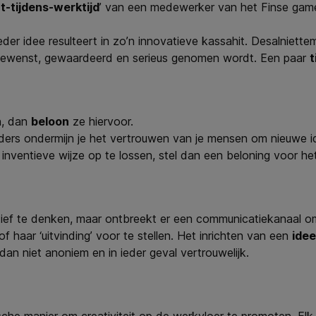
t-tijdens-werktijd
’ van een medewerker van het Finse gamebe
eder idee resulteert in zo’n innovatieve kassahit. Desalniettem
 gewenst, gewaardeerd en serieus genomen wordt. Een paar
t
n, dan
beloon
ze hiervoor.
nders ondermijn je het vertrouwen van je mensen om nieuwe id
ventieve wijze op te lossen, stel dan een beloning voor het
ief te denken, maar ontbreekt er een communicatiekanaal om 
haar ‘uitvinding’ voor te stellen. Het inrichten van een
ide
dan niet anoniem en in ieder geval vertrouwelijk.