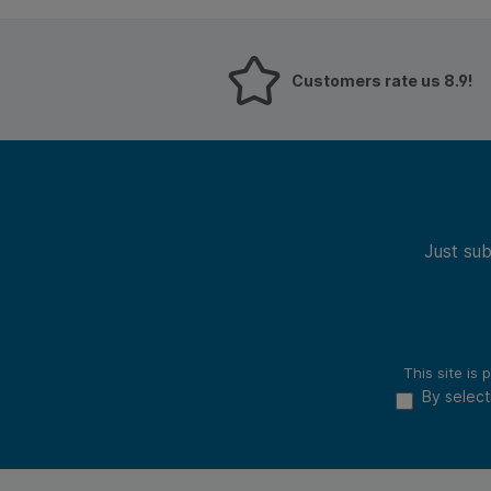
Customers rate us 8.9!
Just sub
This site i
By select