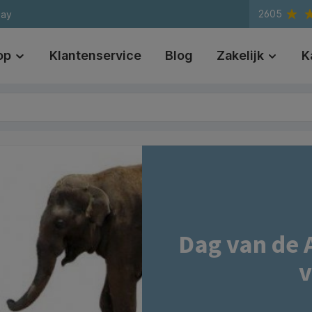
2605
day
op
Klantenservice
Blog
Zakelijk
K
Dag van de 
v