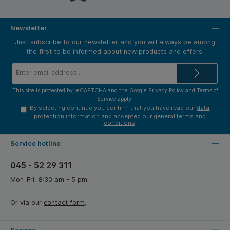
Newsletter
Just subscribe to our newsletter and you will always be among
the first to be informed about new products and offers.
Email
address*
This site is protected by reCAPTCHA and the Google
Privacy Policy
and
Terms of
Service
apply.
By selecting continue you confirm that you have read our
data
protection information
and accepted our
general terms and
conditions
.
Service hotline
045 - 52 29 311
Mon-Fri, 8:30 am - 5 pm
Or via our
contact form
.