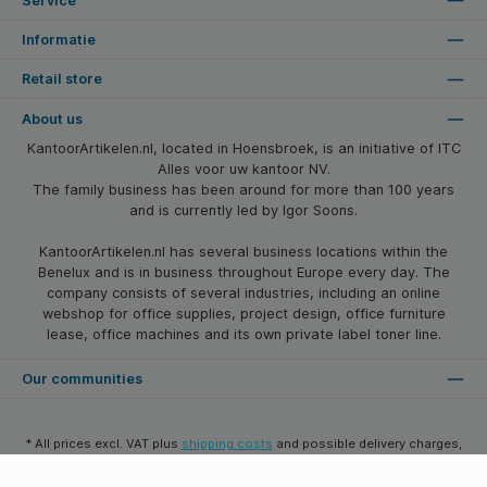
Service
Informatie
Retail store
About us
KantoorArtikelen.nl, located in Hoensbroek, is an initiative of ITC
Alles voor uw kantoor NV.
The family business has been around for more than 100 years
and is currently led by Igor Soons.
KantoorArtikelen.nl has several business locations within the
Benelux and is in business throughout Europe every day. The
company consists of several industries, including an online
webshop for office supplies, project design, office furniture
lease, office machines and its own private label toner line.
Our communities
* All prices excl. VAT plus
shipping costs
and possible delivery charges,
if not stated otherwise.
© 2026 Kantoorartikelen.nl - All Rights Reserved. Theme by
SBYP (Smart