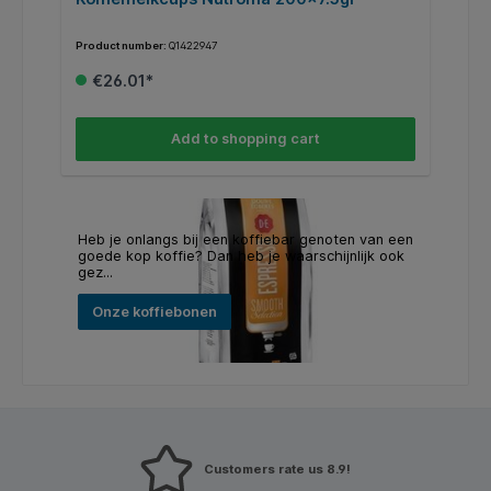
3
Product number:
Q1422947
Pr
€26.01*
Add to shopping cart
Heb je onlangs bij een koffiebar genoten van een
goede kop koffie? Dan heb je waarschijnlijk ook
gez...
Onze koffiebonen
Customers rate us 8.9!