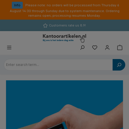
in content
Info
Please note: no orders will be processed from Thursday 6
August 14:30 through Sunday due to system maintenance. Ordering
remains open; processing resumes Monday.
Customers rate us 8.9!