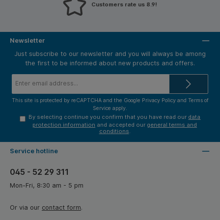
Customers rate us 8.9!
Newsletter
Just subscribe to our newsletter and you will always be among
the first to be informed about new products and offers.
Email
address*
This site is protected by reCAPTCHA and the Google
Privacy Policy
and
Terms of
Service
apply.
By selecting continue you confirm that you have read our
data
protection information
and accepted our
general terms and
conditions
.
Service hotline
045 - 52 29 311
Mon-Fri, 8:30 am - 5 pm
Or via our
contact form
.