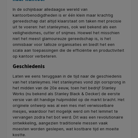
In de schijnbaar alledaagse wereld van
kantoorbenodigdheden is er één klein maar krachtig
gereedschap dat altijd klaarstaat om taken met precisie
uit te voeren: het stanleymes, ook wel bekend als een
veiligheidsmes, cutter of snijmes. Hoewel het misschien
niet het meest glamoureuze gereedschap is, is het
onmisbaar voor talloze organisaties en biedt het een
scala aan toepassingen die de efficiëntie en productiviteit
op kantoor verbeteren.
Geschiedenis
Laten we eens teruggaan in de tijd naar de geschiedenis
van het stanleymes. Het stanleymes vond zijn oorsprong in
het midden van de 20e eeuw, toen het bedrijf Stanley
Works (nu bekend als Stanley Black & Decker) de eerste
versie van dit handige hulpmiddel op de markt bracht. Het
originele ontwerp was al een mes met verwisselbare
mesjes, waardoor het mogelijk werd om het lemmet te
vervangen zodra het bot werd. Dit was een revolutionaire
ontwikkeling, aangezien traditionele messen vaak
moesten worden geslepen, wat kostbare tijd en moeite
kostte.