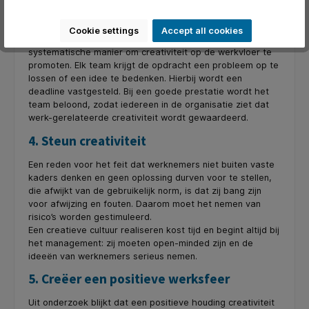
3. Werk met innovatieteams
Cookie settings
Accept all cookies
Het werken met innovatieteams is een meer
systematische manier om creativiteit op de werkvloer te
promoten. Elk team krijgt de opdracht een probleem op te
lossen of een idee te bedenken. Hierbij wordt een
deadline vastgesteld. Bij een goede prestatie wordt het
team beloond, zodat iedereen in de organisatie ziet dat
werk-gerelateerde creativiteit wordt gewaardeerd.
4. Steun creativiteit
Een reden voor het feit dat werknemers niet buiten vaste
kaders denken en geen oplossing durven voor te stellen,
die afwijkt van de gebruikelijk norm, is dat zij bang zijn
voor afwijzing en fouten. Daarom moet het nemen van
risico’s worden gestimuleerd.
Een creatieve cultuur realiseren kost tijd en begint altijd bij
het management: zij moeten open-minded zijn en de
ideeën van werknemers serieus nemen.
5. Creëer een positieve werksfeer
Uit onderzoek blijkt dat een positieve houding creativiteit