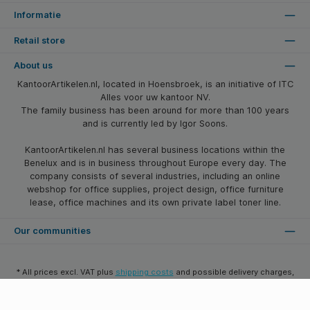
Informatie
Retail store
About us
KantoorArtikelen.nl, located in Hoensbroek, is an initiative of ITC
Alles voor uw kantoor NV.
The family business has been around for more than 100 years
and is currently led by Igor Soons.
KantoorArtikelen.nl has several business locations within the
Benelux and is in business throughout Europe every day. The
company consists of several industries, including an online
webshop for office supplies, project design, office furniture
lease, office machines and its own private label toner line.
Our communities
* All prices excl. VAT plus
shipping costs
and possible delivery charges,
if not stated otherwise.
© 2026 Kantoorartikelen.nl - All Rights Reserved. Theme by
SBYP (Smart
Business Young Professionals)