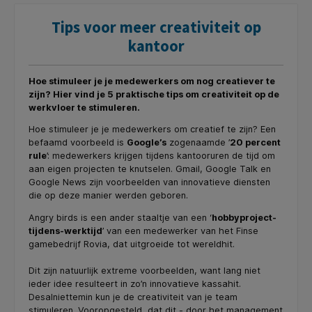
Tips voor meer creativiteit op
kantoor
Hoe stimuleer je je medewerkers om nog creatiever te
zijn? Hier vind je 5 praktische tips om creativiteit op de
werkvloer te stimuleren.
Hoe stimuleer je je medewerkers om creatief te zijn? Een
befaamd voorbeeld is
Google’s
zogenaamde ’
20 percent
rule
’: medewerkers krijgen tijdens kantooruren de tijd om
aan eigen projecten te knutselen. Gmail, Google Talk en
Google News zijn voorbeelden van innovatieve diensten
die op deze manier werden geboren.
Angry birds is een ander staaltje van een ‘
hobbyproject-
tijdens-werktijd
’ van een medewerker van het Finse
gamebedrijf Rovia, dat uitgroeide tot wereldhit.
Dit zijn natuurlijk extreme voorbeelden, want lang niet
ieder idee resulteert in zo’n innovatieve kassahit.
Desalniettemin kun je de creativiteit van je team
stimuleren. Vooropgesteld, dat dit - door het management