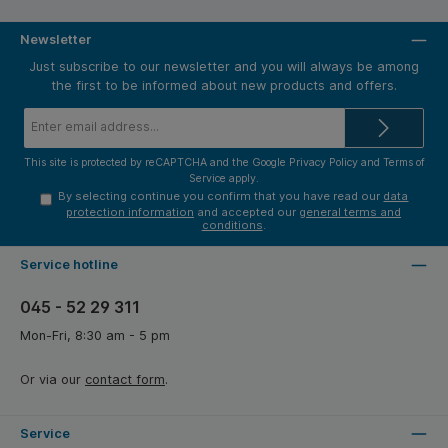
Newsletter
Just subscribe to our newsletter and you will always be among
the first to be informed about new products and offers.
Email
address*
This site is protected by reCAPTCHA and the Google
Privacy Policy
and
Terms of
Service
apply.
By selecting continue you confirm that you have read our
data
protection information
and accepted our
general terms and
conditions
.
Service hotline
045 - 52 29 311
Mon-Fri, 8:30 am - 5 pm
Or via our
contact form
.
Service