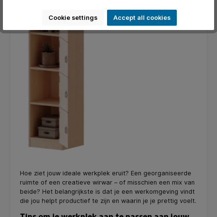
Cookie settings
Accept all cookies
Hoe ziet jouw ideale werkplek eruit? Een georganiseerde
ruimte of een creatieve wirwar – of misschien een mix van
beide? Het belangrijkste is dat je een werkomgeving vindt
die jou helpt productief te zijn en waarin je je prettig voelt.
Tips om je werkplek aan te passen aan jouw