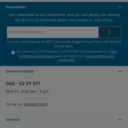
Newsletter
Just subscribe to our newsletter and you will always be among
the first to be informed about new products and offers.
Email
address*
This site is protected by reCAPTCHA and the Google
Privacy Policy
and
Terms of
Service
apply.
By selecting continue you confirm that you have read our
data
protection information
and accepted our
general terms and
conditions
.
Service hotline
045 - 52 29 311
Mon-Fri, 8:30 am - 5 pm
Or via our
contact form
.
Service