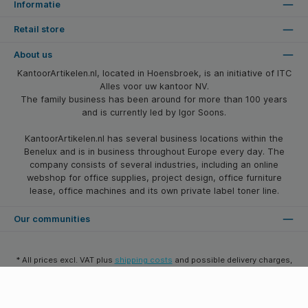
Informatie
Retail store
About us
KantoorArtikelen.nl, located in Hoensbroek, is an initiative of ITC
Alles voor uw kantoor NV.
The family business has been around for more than 100 years
and is currently led by Igor Soons.
KantoorArtikelen.nl has several business locations within the
Benelux and is in business throughout Europe every day. The
company consists of several industries, including an online
webshop for office supplies, project design, office furniture
lease, office machines and its own private label toner line.
Our communities
* All prices excl. VAT plus
shipping costs
and possible delivery charges,
if not stated otherwise.
© 2026 Kantoorartikelen.nl - All Rights Reserved. Theme by
SBYP (Smart
Business Young Professionals)