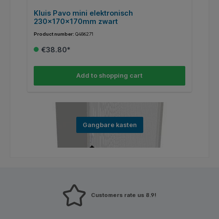
Kluis Pavo mini elektronisch
D
230x170x170mm zwart
m
Product number:
Q486271
Pr
€38.80*
Add to shopping cart
Gangbare kasten
Customers rate us 8.9!