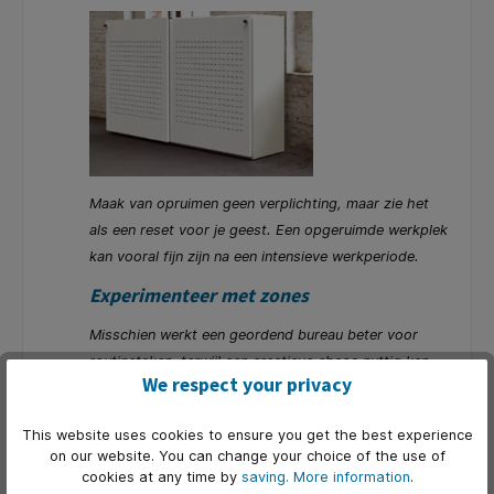
Maak van opruimen geen verplichting, maar zie het
als een reset voor je geest. Een opgeruimde werkplek
kan vooral fijn zijn na een intensieve werkperiode.
Experimenteer met zones
Misschien werkt een geordend bureau beter voor
routinetaken, terwijl een creatieve chaos nuttig kan
We respect your privacy
zijn in brainstormsessies of projectwerk.
Wat werkt voor jou?
This website uses cookies to ensure you get the best experience
on our website. You can change your choice of the use of
cookies at any time by
saving.
More information
.