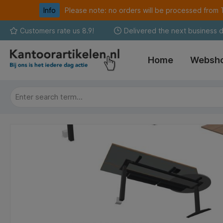
Info
Please note: no orders will be processed fro
search
Skip to main navigation
Customers rate us 8.9!
Delivered the next business 
Home
Websh