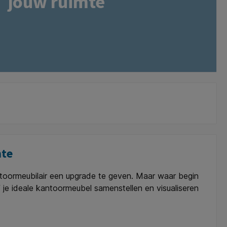
jouw ruimte
mte
e kantoormeubilair een upgrade te geven. Maar waar begin
f je ideale kantoormeubel samenstellen en visualiseren