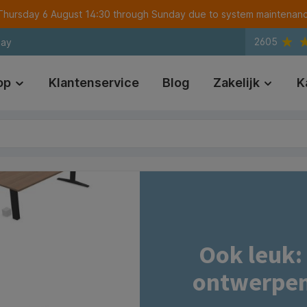
m Thursday 6 August 14:30 through Sunday due to system maintenan
2605
day
op
Klantenservice
Blog
Zakelijk
K
Ook leuk:
ontwerpen 