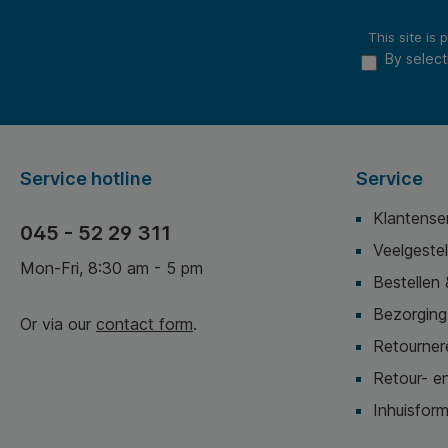
This site i
By select
Service hotline
Service
Klantense
045 - 52 29 311
Veelgeste
Mon-Fri, 8:30 am - 5 pm
Bestellen 
Bezorging,
Or via our
contact form
.
Retournere
Retour- en
Inhuisform