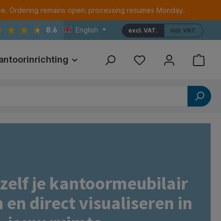
ce. Ordering remains open; processing resumes Monday.
8.6
English
excl. VAT.
incl. VAT.
antoorinrichting
Print
Referenties
 zelf je kantoormeubilair
en direct visualiseren in