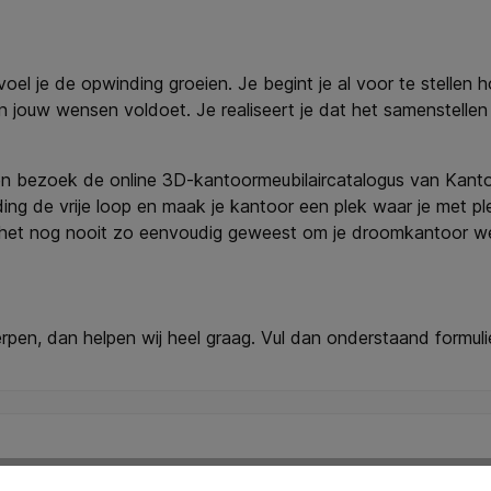
voel je de opwinding groeien. Je begint je al voor te stellen 
 aan jouw wensen voldoet. Je realiseert je dat het samenstelle
en bezoek de online 3D-kantoormeubilaircatalogus van Kanto
ing de vrije loop en maak je kantoor een plek waar je met pl
is het nog nooit zo eenvoudig geweest om je droomkantoor wer
werpen, dan helpen wij heel graag. Vul dan onderstaand formul