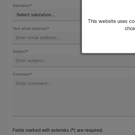
Salutation*
This website uses co
choi
Your email address*
Subject*
Comment*
Fields marked with asterisks (*) are required.