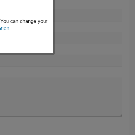
ast name*
. You can change your
tion
.