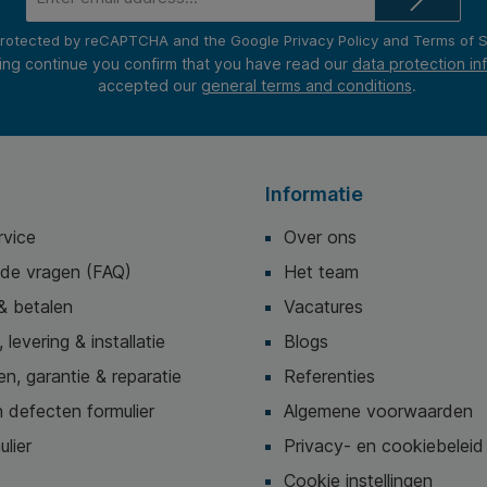
address*
s protected by reCAPTCHA and the Google
Privacy Policy
and
Terms of S
ing continue you confirm that you have read our
data protection in
accepted our
general terms and conditions
.
Informatie
rvice
Over ons
lde vragen (FAQ)
Het team
& betalen
Vacatures
 levering & installatie
Blogs
n, garantie & reparatie
Referenties
 defecten formulier
Algemene voorwaarden
ulier
Privacy- en cookiebeleid
Cookie instellingen