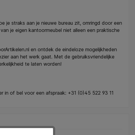
hoe je straks aan je nieuwe bureau zit, omringd door een
n van je eigen kantoormeubel niet alleen een praktische
orArtikelen.nl en ontdek de eindeloze mogelijkheden
ezier aan het werk gaat. Met de gebruiksvriendelijke
kelijkheid te laten worden!
ier in of bel voor een afspraak: +31 (0)45 522 93 11