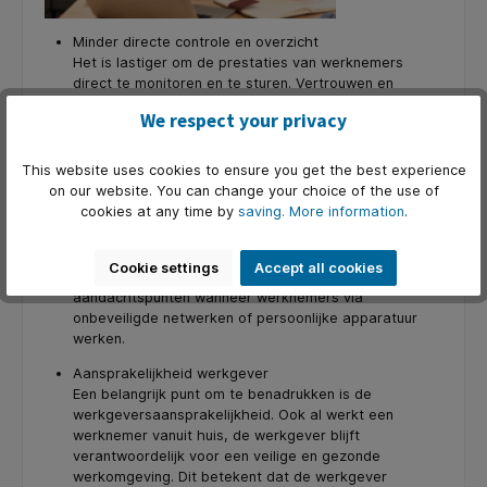
Minder directe controle en overzicht
Het is lastiger om de prestaties van werknemers
direct te monitoren en te sturen. Vertrouwen en
duidelijke afspraken zijn essentieel.
We respect your privacy
Communicatie-uitdagingen
Misverstanden kunnen sneller ontstaan door het
This website uses cookies to ensure you get the best experience
ontbreken van non-verbale communicatie. Effectieve
on our website. You can change your choice of the use of
digitale communicatietools en -strategieën zijn
cookies at any time by
saving.
More information
.
cruciaal.
Beveiligingsrisico's
Cookie settings
Accept all cookies
Gegevensbeveiliging en privacy zijn grotere
aandachtspunten wanneer werknemers via
onbeveiligde netwerken of persoonlijke apparatuur
werken.
Aansprakelijkheid werkgever
Een belangrijk punt om te benadrukken is de
werkgeversaansprakelijkheid. Ook al werkt een
werknemer vanuit huis, de werkgever blijft
verantwoordelijk voor een veilige en gezonde
werkomgeving. Dit betekent dat de werkgever