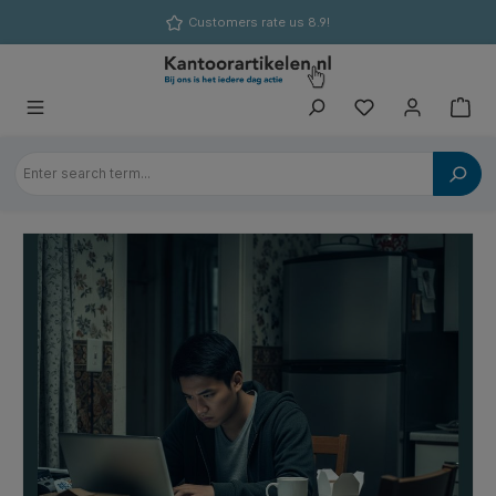
in content
Customers rate us 8.9!