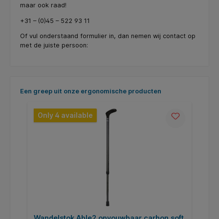
maar ook raad!
+31 – (0)45 – 522 93 11
Of vul onderstaand formulier in, dan nemen wij contact op
met de juiste persoon:
Skip product gallery
Een greep uit onze ergonomische producten
Only 4 available
Wandelstok Able2 opvouwbaar carbon soft
W