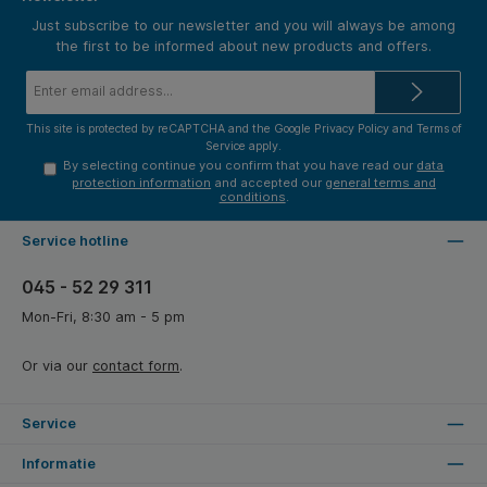
Just subscribe to our newsletter and you will always be among
the first to be informed about new products and offers.
Email
address*
This site is protected by reCAPTCHA and the Google
Privacy Policy
and
Terms of
Service
apply.
By selecting continue you confirm that you have read our
data
protection information
and accepted our
general terms and
conditions
.
Service hotline
045 - 52 29 311
Mon-Fri, 8:30 am - 5 pm
Or via our
contact form
.
Service
Informatie