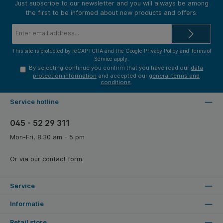
Just subscribe to our newsletter and you will always be among
the first to be informed about new products and offers.
Email
address*
This site is protected by reCAPTCHA and the Google
Privacy Policy
and
Terms of
Service
apply.
By selecting continue you confirm that you have read our
data
protection information
and accepted our
general terms and
conditions
.
Service hotline
045 - 52 29 311
Mon-Fri, 8:30 am - 5 pm
Or via our
contact form
.
Service
Informatie
Retail store