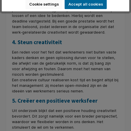
Cookie settings
Accept all cookies
systematische manier om creativiteit op de werkvloer te
promoten. Elk team krijgt de opdracht een probleem op te
lossen of een idee te bedenken. Hierbij wordt een
deadline vastgesteld. Bij een goede prestatie wordt het
team beloond, zodat iedereen in de organisatie ziet dat
werk-gerelateerde creativiteit wordt gewaardeerd.
4. Steun creativiteit
Een reden voor het feit dat werknemers niet buiten vaste
kaders denken en geen oplossing durven voor te stellen,
die afwijkt van de gebruikelijk norm, is dat zij bang zijn
voor afwijzing en fouten. Daarom moet het nemen van
risico’s worden gestimuleerd.
Een creatieve cultuur realiseren kost tijd en begint altijd bij
het management: zij moeten open-minded zijn en de
ideeën van werknemers serieus nemen.
5. Creëer een positieve werksfeer
Uit onderzoek blijkt dat een positieve houding creativiteit
bevordert. Dit zorgt namelijk voor een breder perspectief,
waardoor we flexibeler worden in ons denken. Het
stimuleert de wil om te verkennen.