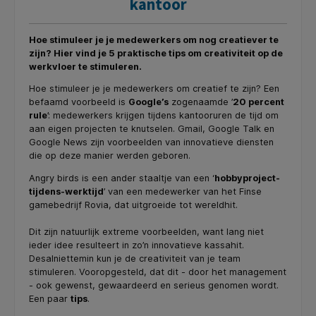
kantoor
Hoe stimuleer je je medewerkers om nog creatiever te
zijn? Hier vind je 5 praktische tips om creativiteit op de
werkvloer te stimuleren.
Hoe stimuleer je je medewerkers om creatief te zijn? Een
befaamd voorbeeld is
Google’s
zogenaamde ’
20 percent
rule
’: medewerkers krijgen tijdens kantooruren de tijd om
aan eigen projecten te knutselen. Gmail, Google Talk en
Google News zijn voorbeelden van innovatieve diensten
die op deze manier werden geboren.
Angry birds is een ander staaltje van een ‘
hobbyproject-
tijdens-werktijd
’ van een medewerker van het Finse
gamebedrijf Rovia, dat uitgroeide tot wereldhit.
Dit zijn natuurlijk extreme voorbeelden, want lang niet
ieder idee resulteert in zo’n innovatieve kassahit.
Desalniettemin kun je de creativiteit van je team
stimuleren. Vooropgesteld, dat dit - door het management
- ook gewenst, gewaardeerd en serieus genomen wordt.
Een paar
tips
.