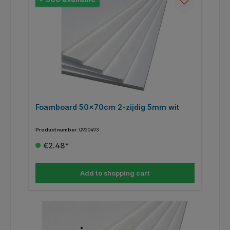
t
Foamboard 50x70cm 2-zijdig 5mm wit
F
Product number:
Q920493
Pr
€2.48*
Add to shopping cart