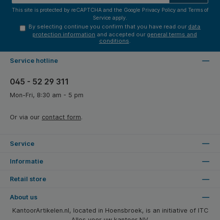
This site is protected by reCAPTCHA and the Google
Privacy Policy
and
Terms of
Service
apply.
By selecting continue you confirm that you have read our
data
protection information
and accepted our
general terms and
conditions
.
Service hotline
045 - 52 29 311
Mon-Fri, 8:30 am - 5 pm
Or via our
contact form
.
Service
Informatie
Retail store
About us
KantoorArtikelen.nl, located in Hoensbroek, is an initiative of ITC
Alles voor uw kantoor NV.