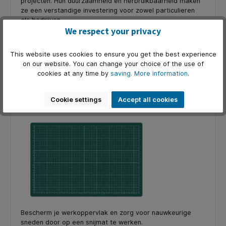
projecten. Hun duurzaamheid en herbruikbaarheid maken
ze een verstandige investering voor zowel particulieren
als bedrijven.
We respect your privacy
Tips voor het gebruiken van foamboards
Gebruik een scherp mes
This website uses cookies to ensure you get the best experience
on our website. You can change your choice of the use of
Om nauwkeurige en schone sneden te maken, is het
cookies at any time by
saving.
More information
.
belangrijk om een scherp hobbymes te gebruiken. Een bot
mes kan de randen rafelig maken.
Cookie settings
Accept all cookies
Werk op een snijmat
Bescherm je werkoppervlak en zorg voor nauwkeurige
sneden door op een snijmat te werken.