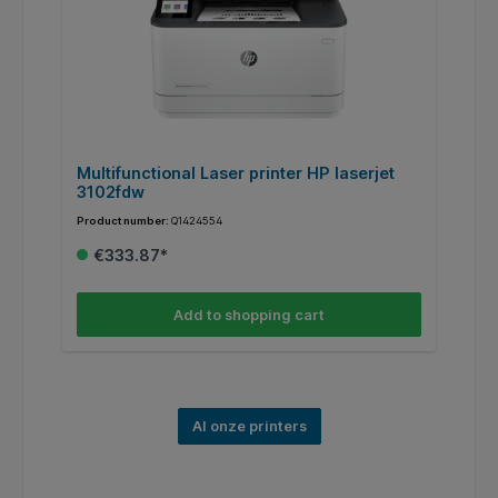
Multifunctional Laser printer HP laserjet
P
3102fdw
Product number:
Q1424554
Pr
€333.87*
Add to shopping cart
Al onze printers