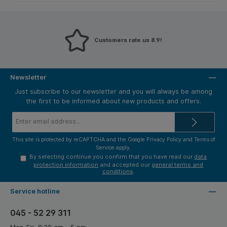
Customers rate us 8.9!
Newsletter
Just subscribe to our newsletter and you will always be among
the first to be informed about new products and offers.
Email
address*
This site is protected by reCAPTCHA and the Google
Privacy Policy
and
Terms of
Service
apply.
By selecting continue you confirm that you have read our
data
protection information
and accepted our
general terms and
conditions
.
Service hotline
045 - 52 29 311