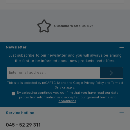
Customers rate us 8.9!
Newsletter
Just subscribe to our newsletter and you will always be among
the first to be informed about new products and offers.
Email
address*
This site is protected by reCAPTCHA and the Google
Privacy Policy
and
Terms of
Service
apply.
By selecting continue you confirm that you have read our
data
protection information
and accepted our
general terms and
conditions
.
Service hotline
045 - 52 29 311