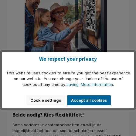
We respect your privacy
Waarom?
This website uses cookies to ensure you get the best experience
Portretoriëntatie benadrukt tekstgeoriënteerde en
on our website. You can change your choice of the use of
verticale inhoud. Het trekt aandacht in ruimtes vol
cookies at any time by
saving.
More information
.
horizontale schermen en is tevens ideaal voor smalle
ruimtes of waar je informatie gericht wilt
Cookie settings
Accept all cookies
overbrengen.
Beide nodig? Kies flexibiliteit!
Soms variëren je contentbehoeften en wil je de
mogelijkheid hebben om snel te schakelen tussen