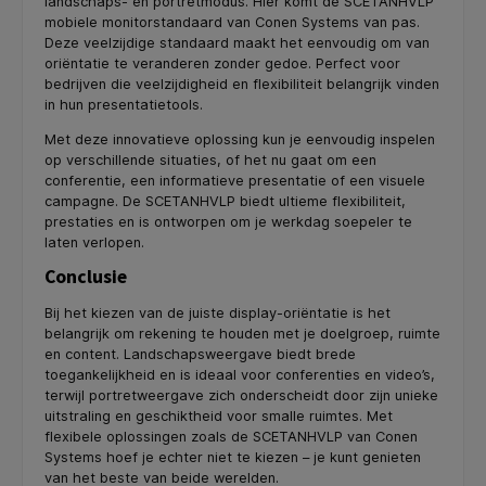
landschaps- en portretmodus. Hier komt de SCETANHVLP
mobiele monitorstandaard van Conen Systems van pas.
Deze veelzijdige standaard maakt het eenvoudig om van
oriëntatie te veranderen zonder gedoe. Perfect voor
bedrijven die veelzijdigheid en flexibiliteit belangrijk vinden
in hun presentatietools.
Met deze innovatieve oplossing kun je eenvoudig inspelen
op verschillende situaties, of het nu gaat om een
conferentie, een informatieve presentatie of een visuele
campagne. De SCETANHVLP biedt ultieme flexibiliteit,
prestaties en is ontworpen om je werkdag soepeler te
laten verlopen.
Conclusie
Bij het kiezen van de juiste display-oriëntatie is het
belangrijk om rekening te houden met je doelgroep, ruimte
en content. Landschapsweergave biedt brede
toegankelijkheid en is ideaal voor conferenties en video’s,
terwijl portretweergave zich onderscheidt door zijn unieke
uitstraling en geschiktheid voor smalle ruimtes. Met
flexibele oplossingen zoals de SCETANHVLP van Conen
Systems hoef je echter niet te kiezen – je kunt genieten
van het beste van beide werelden.