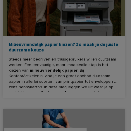
Milieuvriendelijk papier kiezen? Zo maak je de juiste
duurzame keuze
Steeds meer bedrijven en thuisgebruikers willen duurzaam
werken. Een eenvoudige, maar impactvolle stap is het
kiezen van
milieuvriendelijk papier
. Bij
KantoorArtikelen.nl vind je een groot aanbod duurzaam
papier in allerlei soorten: van printpapier tot enveloppen en
zelfs hobbykarton. In deze blog leggen we uit waar je op
kunt letten en welke
keurmerken
in onze webshop staan
voor een écht verantwoorde keuze.