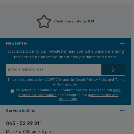
erg omhoog gegaan zijn.
Customers rate us 8.9!
Newsletter
Just subscribe to our newsletter and you will always be among
the first to be informed about new products and offers.
Email
address*
This site is protected by reCAPTCHA and the Google
Privacy Policy
and
Terms
of Service
apply.
By selecting continue you confirm that you have read our
data
protection information
and accepted our
general terms and
conditions
.
Service hotline
045 - 52 29 311
Mon-Fri, 8:30 am - 5 pm