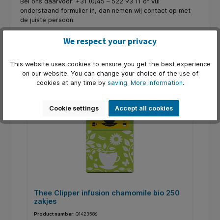
Bel ons daarvoor: +31 (0)45 – 522 93 11 of vul
onderstaand formulier in, dan nemen wij contact op met
de juiste persoon:
We respect your privacy
This website uses cookies to ensure you get the best experience
Skip product gallery
Een greep uit onze thee
on our website. You can change your choice of the use of
cookies at any time by
saving.
More information
.
Cookie settings
Accept all cookies
Thee Clipper infusion chamomile bio 250
T
zakjes
e
Product number:
Q1423586
Pr