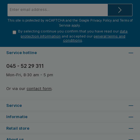
Email
address*
This site is protected by reCAPTCHA and the Google
Privacy Policy
and
Terms of
Service
apply.
By selecting continue you confirm that you have read our
data
protection information
and accepted our
general terms and
conditions
.
Service hotline
045 - 52 29 311
Mon-Fri, 8:30 am - 5 pm
Or via our
contact form
.
Service
Informatie
Retail store
About us