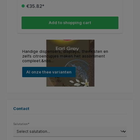
€35.82*
Add to shopping cart
Handige dispensers, displays, theekisten en
zelfs citroencupjes maken het assortiment
compleet.&nbs...
Al onze thee varianten
Contact
Salutation*