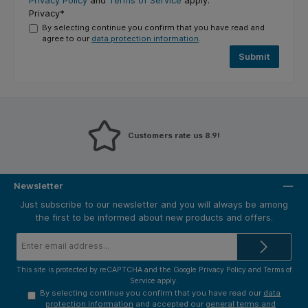
Privacy Policy
and
Terms of Service
apply.
Privacy*
By selecting continue you confirm that you have read and
agree to our
data protection information
.
Submit
Customers rate us 8.9!
Newsletter
Just subscribe to our newsletter and you will always be among
the first to be informed about new products and offers.
Email
address*
This site is protected by reCAPTCHA and the Google
Privacy Policy
and
Terms of
Service
apply.
By selecting continue you confirm that you have read our
data
protection information
and accepted our
general terms and