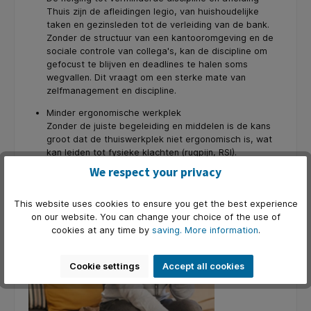
Thuis zijn de afleidingen legio, van huishoudelijke
taken en gezinsleden tot de verleiding van de bank.
Zonder de structuur van een kantooromgeving en de
sociale controle van collega's, kan de discipline om
gefocust te blijven en deadlines te halen soms
wegvallen. Dit vraagt om een sterke mate van
zelfmanagement en discipline.
Minder ergonomische werkplek
Zonder de juiste begeleiding en middelen is de kans
groot dat de thuiswerkplek niet ergonomisch is, wat
kan leiden tot fysieke klachten (rugpijn, RSI).
We respect your privacy
Voor de werkgever:
This website uses cookies to ensure you get the best experience
on our website. You can change your choice of the use of
cookies at any time by
saving.
More information
.
Cookie settings
Accept all cookies