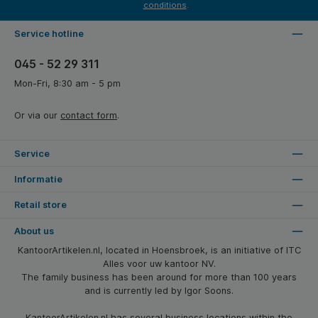
conditions
.
Service hotline
045 - 52 29 311
Mon-Fri, 8:30 am - 5 pm
Or via our
contact form
.
Service
Informatie
Retail store
About us
KantoorArtikelen.nl, located in Hoensbroek, is an initiative of ITC
Alles voor uw kantoor NV.
The family business has been around for more than 100 years
and is currently led by Igor Soons.
KantoorArtikelen.nl has several business locations within the