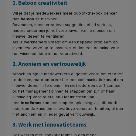
1. Beloon creativiteit
Wil je dat je medewerkers meer out-of-the-box denken,
dan
beloon
ze hiervoor.
Bovendien, neem creatieve suggesties altijd serieus,
anders ondermijn je het vertrouwen van je mensen om
nieuwe ideeën te ventileren.
Als je werknemers vraagt om een bepaald probleem op
inventieve wijze op te lossen, stel dan een beloning voor
het winnende idee in het vooruitzicht.
2. Anoniem en vertrouwelijk
Misschien zijn je medewerkers al gemotiveerd om creatief
te denken, maar ontbreekt er een communicatiekanaal om
nieuwe ideeën in te dienen. En niet iedereen durft zomaar
bij het management binnen te stappen om zijn of haar
‘uitvinding’ voor te stellen. Het inrichten van
een
ideeënbus
kan een simpele oplossing zijn; dit biedt
iedereen de kans om innovatieve vondsten te uiten, al dan
niet anoniem en in ieder geval vertrouwelijk.
3. Werk met innovatieteams
Het werken met innovatieteams is een meer