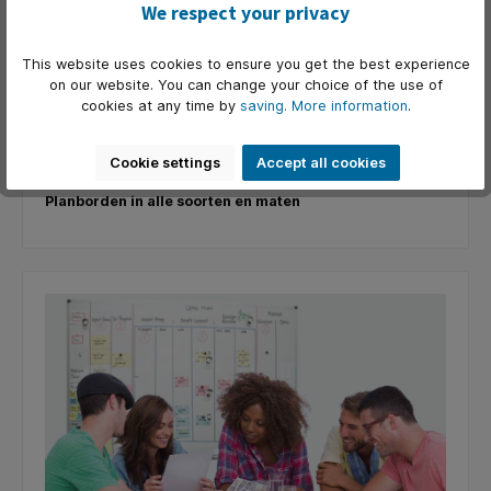
We respect your privacy
hem of haar te doen staat terwijl de rest van het team
lekker in een luie stoel op het strand ligt).
This website uses cookies to ensure you get the best experience
Het grote voordeel van een planbord is dat alle collega’s
on our website. You can change your choice of the use of
in één oogopslag kunnen zien wat de planning van de dag,
cookies at any time by
saving.
More information
.
de week of de maand is. Bovendien, het planbord is zo
universeel, dat het bruikbaar is in ieder soort organisatie.
Cookie settings
Accept all cookies
Planborden in alle soorten en maten