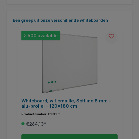
Skip product gallery
Een greep uit onze verschillende whiteboarden
> 500 available
Whiteboard, wit emaille, Softline 8 mm -
W
alu-profiel - 120x180 cm
a
Product number:
11103.102
Pr
€264.13*