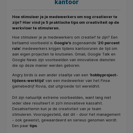
kantoor
Hoe stimuleer je je medewerkers om nog creatiever te
zijn? Hier vind je 5 praktische tips om creativiteit op de
werkvloer te stimuleren.
Hoe stimuleer je je medewerkers om creatief te zijn? Een
befaamd voorbeeld is
Google’s
zogenaamde ’
20 percent
rule
’: medewerkers krijgen tijdens kantooruren de tijd om
aan eigen projecten te knutselen. Gmail, Google Talk en
Google News zijn voorbeelden van innovatieve diensten
die op deze manier werden geboren.
Angry birds is een ander staaltje van een ‘
hobbyproject-
tijdens-werktijd
’ van een medewerker van het Finse
gamebedrijf Rovia, dat uitgroeide tot wereldhit.
Dit zijn natuurlijk extreme voorbeelden, want lang niet
ieder idee resulteert in zo’n innovatieve kassahit.
Desalniettemin kun je de creativiteit van je team
stimuleren. Vooropgesteld, dat dit - door het management
- ook gewenst, gewaardeerd en serieus genomen wordt.
Een paar
tips
.