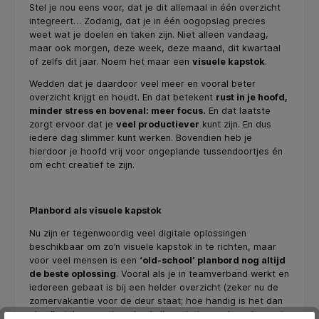
Stel je nou eens voor, dat je dit allemaal in één overzicht
integreert… Zodanig, dat je in één oogopslag precies
weet wat je doelen en taken zijn. Niet alleen vandaag,
maar ook morgen, deze week, deze maand, dit kwartaal
of zelfs dit jaar. Noem het maar een
visuele kapstok
.
Wedden dat je daardoor veel meer en vooral beter
overzicht krijgt en houdt. En dat betekent
rust in je hoofd,
minder stress en bovenal: meer focus.
En dat laatste
zorgt ervoor dat je
veel productiever
kunt zijn. En dus
iedere dag slimmer kunt werken. Bovendien heb je
hierdoor je hoofd vrij voor ongeplande tussendoortjes én
om echt creatief te zijn.
Planbord als visuele kapstok
Nu zijn er tegenwoordig veel digitale oplossingen
beschikbaar om zo’n visuele kapstok in te richten, maar
voor veel mensen is een
‘old-school’ planbord nog altijd
de beste oplossing
. Vooral als je in teamverband werkt en
iedereen gebaat is bij een helder overzicht (zeker nu de
zomervakantie voor de deur staat; hoe handig is het dan
als alle taken goed gepland zijn en iedereen kan zien wat