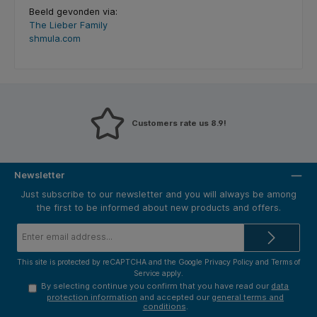
Beeld gevonden via:
The Lieber Family
shmula.com
Customers rate us 8.9!
Newsletter
Just subscribe to our newsletter and you will always be among
the first to be informed about new products and offers.
Email
address*
This site is protected by reCAPTCHA and the Google
Privacy Policy
and
Terms of
Service
apply.
By selecting continue you confirm that you have read our
data
protection information
and accepted our
general terms and
conditions
.