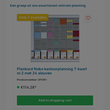
Skip product gallery
Een greep uit ons assortiment omtrent planning
Only 7 available
Planbord Nobo kantoorplanning T-kaart
P
nr.2 met 24 sleuven
Product number:
Q950851
Pr
€114.28*
Add to shopping cart