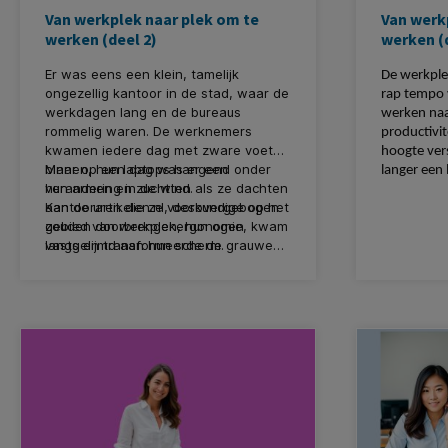
Van werkplek naar plek om te
Van werk
werken (deel 2)
werken (
Er was eens een klein, tamelijk
De werkple
ongezellig kantoor in de stad, waar de
rap tempo 
werkdagen lang en de bureaus
werken naa
rommelig waren. De werknemers
productivite
kwamen iedere dag met zware voeten
hoogte vers
binnen, hun laptops hangend onder
Maar op een dag was er een
langer een
hun armen en zuchtten als ze dachten
verandering in de wind.
als héél ve
aan de uren die ze voorovergebogen
Kantoorartikelen.nl, deskundige op het
ergonomisc
zouden doorbrengen, hun ogen
gebied van werkplekergonomie, kwam
kantoor al 
vastgelijmd aan hun scherm.
langs en transformeerde de grauwe
kantoorruimte in een oase van comfort
en efficiëntie. Men introduceerde het
team tot het belang van de juiste
laptopplaatsing en het onderhoud
ervan.