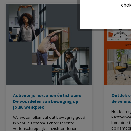
kantoorstoel die jouw lichaam optimaal
tennissen
choi
ondersteunt.
variant is
Activeer je hersenen én lichaam:
Ontdek e
De voordelen van beweging op
de winna
jouw werkplek
Het belang
kantoorwe
We weten allemaal dat beweging goed
benadrukt w
is voor je lichaam. Echter recente
op kantoor
wetenschappelijke inzichten tonen