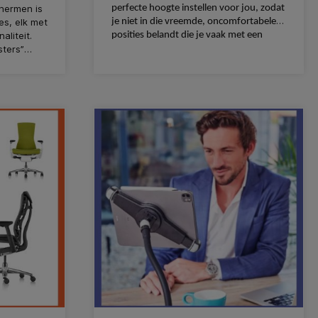
hermen is
perfecte hoogte instellen voor jou, zodat
es, elk met
je niet in die vreemde, oncomfortabele
aliteit.
posities belandt die je vaak met een
sters”
laptop hebt. Én met een CPU-houder
monteer je de desktop gemakkelijk
onder je bureau zodat er meer
bewegingsvrijheid is voor je benen.
Bovendien nemen de schoonmakers het
je in dank af."