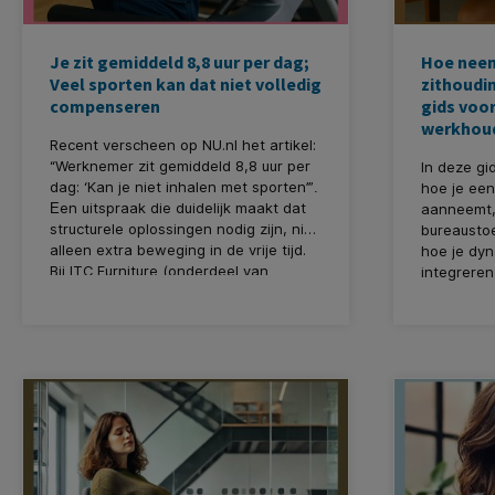
Je zit gemiddeld 8,8 uur per dag;
Hoe neem
Veel sporten kan dat niet volledig
zithoudi
compenseren
gids voo
werkhou
Recent verscheen op NU.nl het artikel:
“Werknemer zit gemiddeld 8,8 uur per
In deze gi
dag: ‘Kan je niet inhalen met sporten’”
.
hoe je ee
en uitspraak die duidelijk maakt dat
E
aanneemt, 
structurele oplossingen nodig zijn, niet
bureaustoe
alleen extra beweging in de vrije tijd.
hoe je dy
Bij ITC
Furniture (onderdeel van
integreren 
KantoorArtikelen.nl) dragen we deze
boodschap een warm hart toe, want
het welzijn op kantoor staat bij ons
centraal.