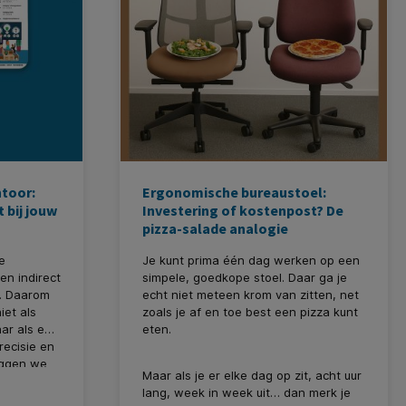
ntoor:
Ergonomische bureaustoel:
 bij jouw
Investering of kostenpost? De
pizza-salade analogie
we
Je kunt prima één dag werken op een
 en indirect
simpele, goedkope stoel. Daar ga je
. Daarom
echt niet meteen krom van zitten, net
iet als
zoals je af en toe best een pizza kunt
ar als een
eten.
recisie en
leggen we
Maar als je er elke dag op zit, acht uur
past bij
lang, week in week uit… dan merk je
welke