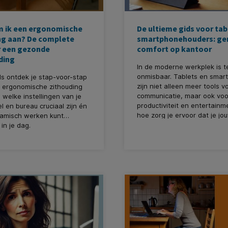
 ik een ergonomische
De ultieme gids voor tab
ng aan? De complete
smartphonehouders: ge
r een gezonde
comfort op kantoor
ding
In de moderne werkplek is t
onmisbaar. Tablets en smar
ds ontdek je stap-voor-stap
zijn niet alleen meer tools v
n ergonomische zithouding
communicatie, maar ook voo
welke instellingen van je
productiviteit en entertainm
l en bureau cruciaal zijn én
hoe zorg je ervoor dat je jo
namisch werken kunt
apparaten efficiënt kunt geb
in je dag.
zonder dat ze in de weg ligg
houding belasten? De oploss
simpel: tablet- en smartpho
In deze blog bespreken we
een houder voor je tablet of
smartphone essentieel is en
op moet letten bij de aanko