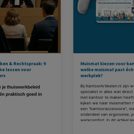
ken & Rechtspraak: 9
Muismat kiezen voor ka
ke lessen voor
welke muismat past écht
ers
werkplek?
Bij KantoorArtikelen.nl zijn 
e je thuiswerkbeleid
specialist in alles wat direct
 én praktisch goed in
met kantoor te maken heeft
kijken we naar muismatten n
een “kantooraccessoire”, ma
onderdeel van ergonomie, p
werkcomfort. In dit artikel 
uit welke muismat het beste 
jouw type kantoorwerk en 