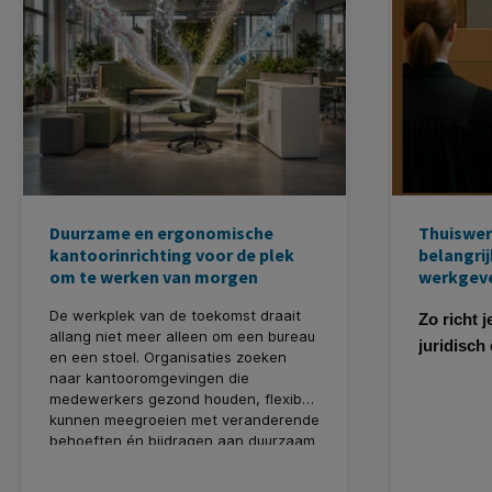
Duurzame en ergonomische
Thuiswer
kantoorinrichting voor de plek
belangrij
om te werken van morgen
werkgev
De werkplek van de toekomst draait
Zo richt j
allang niet meer alleen om een bureau
juridisch
en een stoel. Organisaties zoeken
naar kantooromgevingen die
medewerkers gezond houden, flexibel
kunnen meegroeien met veranderende
behoeften én bijdragen aan duurzaam
ondernemen. Ergonomie, circulair
design en slimme werkplekoplossingen