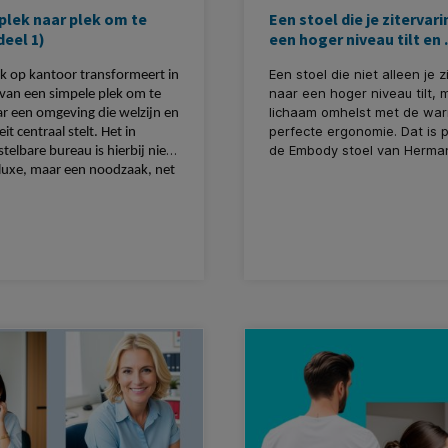
plek naar plek om te
Een stoel die je zitervar
deel 1)
een hoger niveau tilt en
Een stoel die niet alleen je z
k op kantoor transformeert in
naar een hoger niveau tilt, 
van een simpele plek om te
lichaam omhelst met de wa
r een omgeving die welzijn en
perfecte ergonomie. Dat is 
it centraal stelt. Het in
de Embody stoel van Herman
telbare bureau is hierbij niet
belooft te zijn. Of je nu een
 luxe, maar een noodzaak, net
kantoortijger bent, een thu
el andere van onze
of simpelweg iemand die veel
he producten. Is jouw
doorbrengt achter een bure
klaar voor de Werkplek 2.0?
stoel lijkt te belichamen wat
betekent om comfort en ge
te combineren.