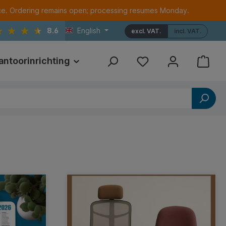
ce. Ordering remains open; processing resumes Monday.
8.6
English
excl. VAT.
incl. VAT.
antoorinrichting
Print
Referenties