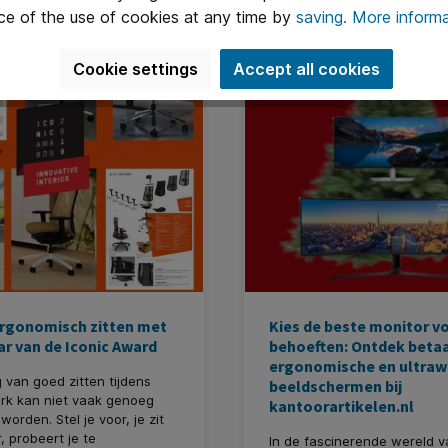
, maar omdat er een nieuwe
lichamelijke klachten en zor
ce of the use of cookies at any time by
saving.
More informa
 bijgekomen: de *muisarm*.
dat je je werk comfortabel k
uitvoeren. In deze blog del
belangrijkste tips om jouw
Cookie settings
Accept all cookies
thuiswerkplek ergonomisch i
richten.
rgonomisch zitten met
Kies de beste monitor v
ar van de Iconic Award
behoeften: Ontdek betaa
ergonomische en ultraw
 van goed zitten tijdens
beeldschermen bij
rk kan niet vaak genoeg
kantoorartikelen.nl
orden. Stel je voor, je zit
, probeert je te
In de fascinerende wereld v