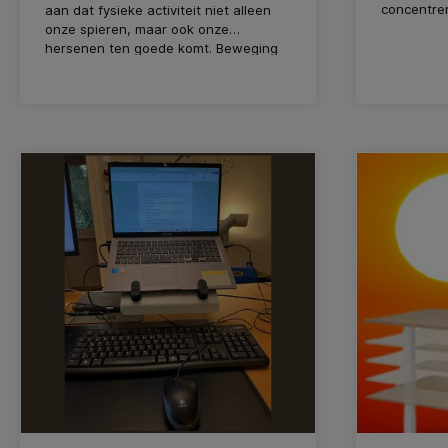
concentrer
aan dat fysieke activiteit niet alleen
presentati
onze spieren, maar ook onze
aan kunt d
hersenen ten goede komt. Beweging
betere sto
stimuleert de neuroplasticiteit, het
om de hoek
vermogen van de hersenen om zich
onze afdel
aan te passen en te groeien door
waarde aa
nieuwe neurale verbindingen te
vormen. Dit resulteert in verbeterde
hersenfuncties zoals geheugen en
concentratie.