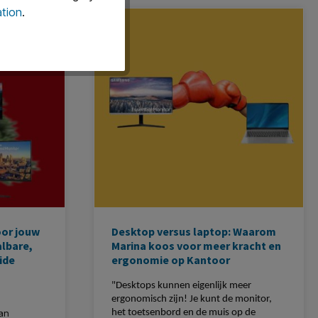
werkhouding kunt aannemen.
gt ervoor
tion
.
unt
en we de
n te
oor jouw
Desktop versus laptop: Waarom
lbare,
Marina koos voor meer kracht en
ide
ergonomie op Kantoor
"Desktops kunnen eigenlijk meer
ergonomisch zijn! Je kunt de monitor,
an
het toetsenbord en de muis op de