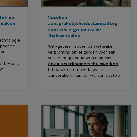
let- en
Voorkom
mak en
aansprakelijkheidsclaims: Zorg
voor een ergonomische
thuiswerkplek
echnologie
tphones
Werkgevers hebben de wettelijke
oor
verplichting om te zorgen voor een
r
veilige en gezonde werkomgeving,
ent. Maar
óók als werknemers thuiswerken
.
uw
Dit betekent dat werkgevers
ruiken,
aansprakelijk kunnen worden gesteld
en of je
voor eventuele gezondheidsklachten
ing is
of ongevallen die ontstaan door een
nehouders.
onjuiste of onveilige werkplek thuis.
 waarom
 waar je
op.