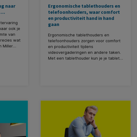
ing naar
Ergonomische tablethouders en
 ….
telefoonhouders, waar comfort
en productiviteit hand in hand
itervaring
gaan
maar ook je
rmte van
Ergonomische tablethouders en
precies wat
telefoonhouders zorgen voor comfort
 Miller
en productiviteit tijdens
 9-tot-5
videovergaderingen en andere taken.
iswerkheld
Met een tablethouder kun je je tablet
 tijd
op de juiste hoogte plaatsen,
au, deze
waardoor je nek ontspannen blijft. Een
 het
telefoonhouder op je bureau zorgt
zondheid
voor gemakkelijke toegang tot
meldingen en oproepen zonder je
telefoon vast te hoeven houden. Deze
houders bieden een goede houding,
verminderen fysieke belasting en
verhogen de productiviteit. Dus omarm
de ergonomische voordelen, werk
comfortabel en verbeter je
werkervaring!