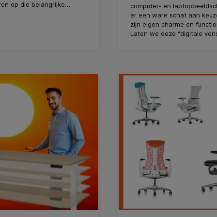
en op die belangrijke
computer- en laptopbeeldsc
e, maar het enige waar je
er een ware schat aan keuz
enken is: "Had ik maar een
zijn eigen charme en function
el!" Dit is waar ergonomie
Laten we deze “digitale ven
 komt kijken. Iets waar
eens nader bekijken!
ing “Office Furniture” veel
n hecht.