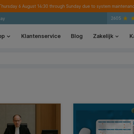
m Thursday 6 August 14:30 through Sunday due to system maintenan
2605
day
op
Klantenservice
Blog
Zakelijk
K