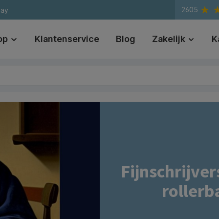
2605
day
op
Klantenservice
Blog
Zakelijk
K
Fijnschrijver
rollerb