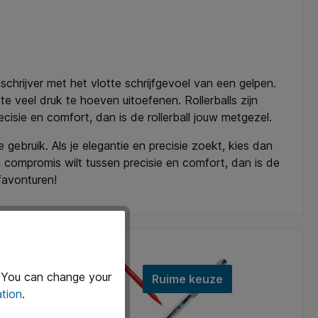
schrijver met het vlotte schrijfgevoel van een gelpen.
e veel druk te hoeven uitoefenen. Rollerballs zijn
isie en comfort, dan is de rollerball jouw metgezel.
gebruik. Als je elegantie en precisie zoekt, kies dan
en compromis wilt tussen precisie en comfort, dan is de
jfavonturen!
. You can change your
Ruime keuze
tion
.