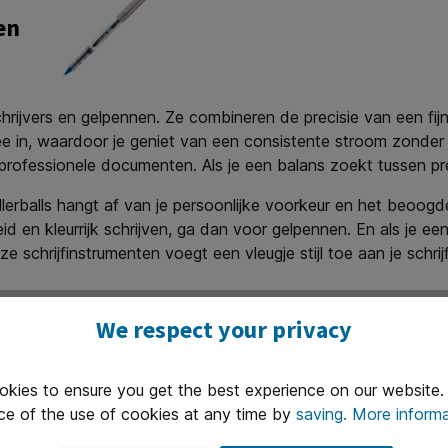
jven
hrijvers en gelpennen. Ze combineren de precisie van een fijn
wee in, waardoor je geniet van een consistente stroom zonder t
professionele documenten. Als je een balans zoekt tussen prec
lerballs hangt af van je persoonlijke voorkeur en het beoogde 
eid en kleurrijk schrijven, ga dan voor gelpennen. En als je e
ze schrijfinstrumenten voegt een vleugje stijl toe aan je schri
We respect your privacy
ls
okies to ensure you get the best experience on our website
ce of the use of cookies at any time by
saving.
More informa