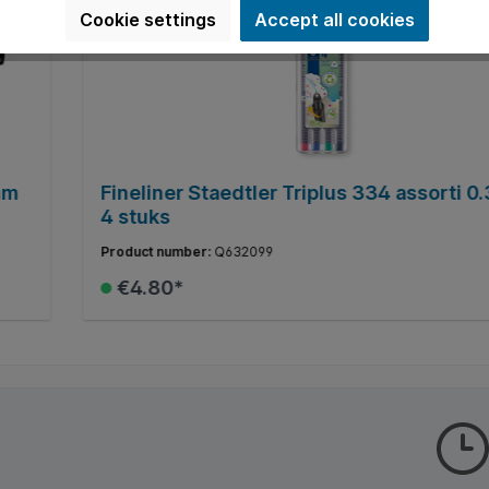
Cookie settings
Accept all cookies
mm
Fineliner Staedtler Triplus 334 assorti 
4 stuks
Product number:
Q632099
€4.80*
Add to shopping cart