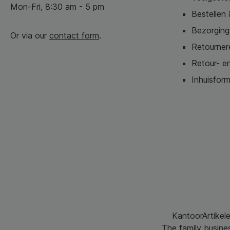
Mon-Fri, 8:30 am - 5 pm
Bestellen 
Bezorging,
Or via our
contact form
.
Retournere
Retour- en
Inhuisform
KantoorArtikele
The family busine