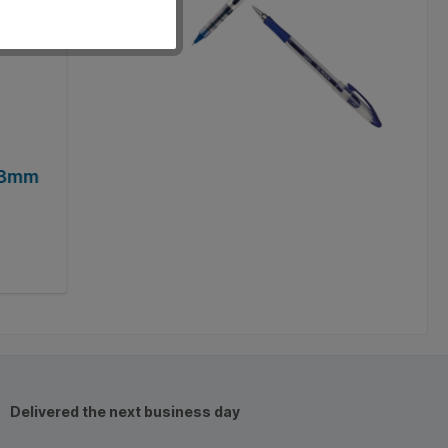
0.3mm
Fineliner Staedtler Pigment 308 zwart
gratis
Product number:
Q633220
€10.40*
Add to shopping cart
Delivered the next business day