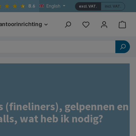
8.6
English
excl. VAT.
incl. VAT.
antoorinrichting
Print
Referenties
s (fineliners), gelpennen en
alls, wat heb ik nodig?