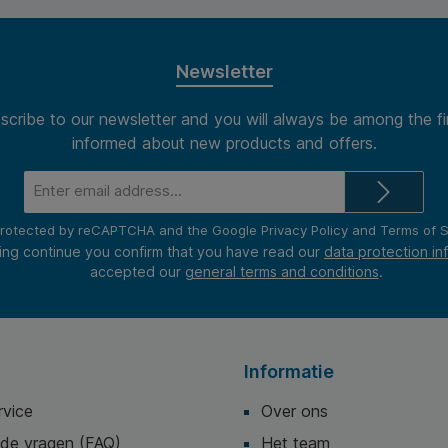
Newsletter
scribe to our newsletter and you will always be among the fi
informed about new products and offers.
Email
address*
s protected by reCAPTCHA and the Google
Privacy Policy
and
Terms of S
ing continue you confirm that you have read our
data protection in
accepted our
general terms and conditions
.
Informatie
rvice
Over ons
lde vragen (FAQ)
Het team