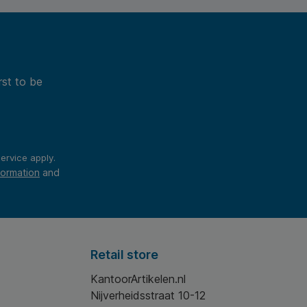
rst to be
ervice
apply.
formation
and
Retail store
KantoorArtikelen.nl
Nijverheidsstraat 10-12