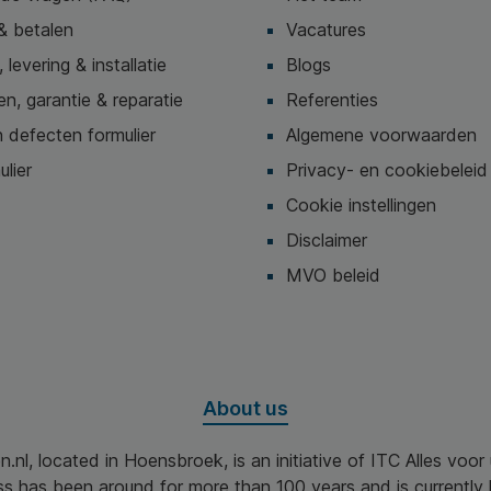
& betalen
Vacatures
 levering & installatie
Blogs
n, garantie & reparatie
Referenties
 defecten formulier
Algemene voorwaarden
ulier
Privacy- en cookiebeleid
Cookie instellingen
Disclaimer
MVO beleid
About us
n.nl, located in Hoensbroek, is an initiative of ITC Alles voo
ss has been around for more than 100 years and is currently 