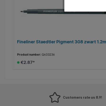
Fineliner Staedtler Pigment 308 zwart 1.2
Product number:
Q633236
€2.87*
Add to shopping cart
Customers rate us 8.9!