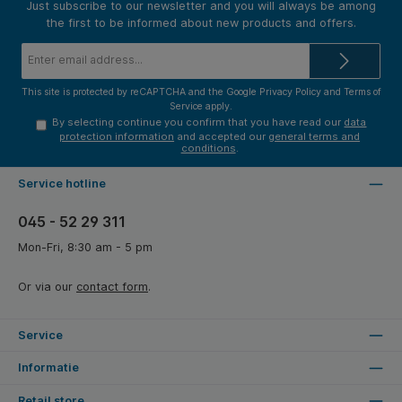
Just subscribe to our newsletter and you will always be among
the first to be informed about new products and offers.
Email
address*
This site is protected by reCAPTCHA and the Google
Privacy Policy
and
Terms of
Service
apply.
By selecting continue you confirm that you have read our
data
protection information
and accepted our
general terms and
conditions
.
Service hotline
045 - 52 29 311
Mon-Fri, 8:30 am - 5 pm
Or via our
contact form
.
Service
Informatie
Retail store