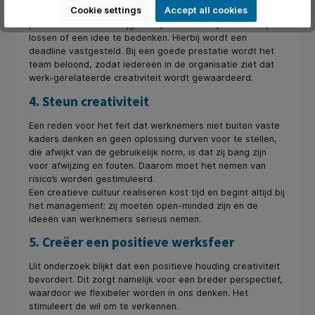
Cookie settings
Accept all cookies
systematische manier om creativiteit op de werkvloer te
promoten. Elk team krijgt de opdracht een probleem op te
lossen of een idee te bedenken. Hierbij wordt een
deadline vastgesteld. Bij een goede prestatie wordt het
team beloond, zodat iedereen in de organisatie ziet dat
werk-gerelateerde creativiteit wordt gewaardeerd.
4. Steun creativiteit
Een reden voor het feit dat werknemers niet buiten vaste
kaders denken en geen oplossing durven voor te stellen,
die afwijkt van de gebruikelijk norm, is dat zij bang zijn
voor afwijzing en fouten. Daarom moet het nemen van
risico’s worden gestimuleerd.
Een creatieve cultuur realiseren kost tijd en begint altijd bij
het management: zij moeten open-minded zijn en de
ideeën van werknemers serieus nemen.
5. Creëer een positieve werksfeer
Uit onderzoek blijkt dat een positieve houding creativiteit
bevordert. Dit zorgt namelijk voor een breder perspectief,
waardoor we flexibeler worden in ons denken. Het
stimuleert de wil om te verkennen.