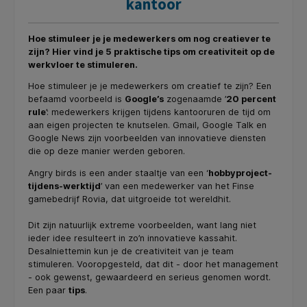
kantoor
Hoe stimuleer je je medewerkers om nog creatiever te
zijn? Hier vind je 5 praktische tips om creativiteit op de
werkvloer te stimuleren.
Hoe stimuleer je je medewerkers om creatief te zijn? Een
befaamd voorbeeld is
Google’s
zogenaamde ’
20 percent
rule
’: medewerkers krijgen tijdens kantooruren de tijd om
aan eigen projecten te knutselen. Gmail, Google Talk en
Google News zijn voorbeelden van innovatieve diensten
die op deze manier werden geboren.
Angry birds is een ander staaltje van een ‘
hobbyproject-
tijdens-werktijd
’ van een medewerker van het Finse
gamebedrijf Rovia, dat uitgroeide tot wereldhit.
Dit zijn natuurlijk extreme voorbeelden, want lang niet
ieder idee resulteert in zo’n innovatieve kassahit.
Desalniettemin kun je de creativiteit van je team
stimuleren. Vooropgesteld, dat dit - door het management
- ook gewenst, gewaardeerd en serieus genomen wordt.
Een paar
tips
.