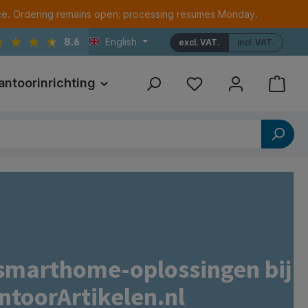
ce. Ordering remains open; processing resumes Monday.
8.6
English
excl. VAT.
incl. VAT.
antoorinrichting
Print
Referenties
smarthome-oplossingen bij
ntoorArtikelen.nl