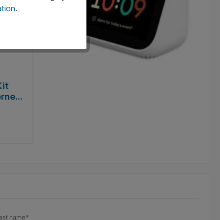
tion
.
it
TP-Link Tapo TC60 | Wi-Fi IP-
rnet |
bewakingscamera voor binnen | Full 
| Nachtzicht tot 9 m | Bewegingsdetect
Product number:
TC60
Tweeweg-audio
€34.23*
Add to shopping cart
ast name*