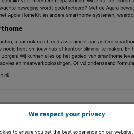
 gebruikt voor meerdere toepassingen. Wil je dat de lichten
erwachte beweging wordt gedetecteerd? Met de Aqara bewegi
 met Apple HomeKit en andere smarthome-systemen, waardoor
arthome
producten, maar ook een breed assortiment aan andere smartho
 je nodig hebt om jouw huis of kantoor slimmer te maken. En
n zorgen! Wij kunnen alles op het gebied van smarthome lev
k advies en maatwerkoplossingen. Of vul onderstaand formulie
n.nl!
We respect your privacy
Only 3 available
okies to ensure you get the best experience on our website