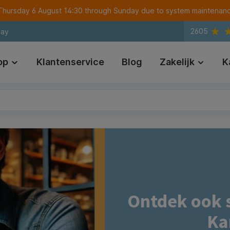
m Thursday 6 August 14:30 through Sunday due to system maintenan
2605
day
op
Klantenservice
Blog
Zakelijk
K
Ontdek ook 
Ka