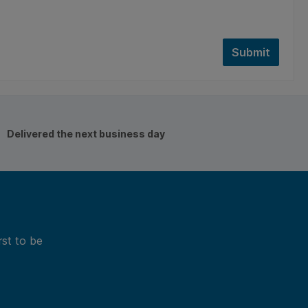
Submit
Delivered the next business day
rst to be