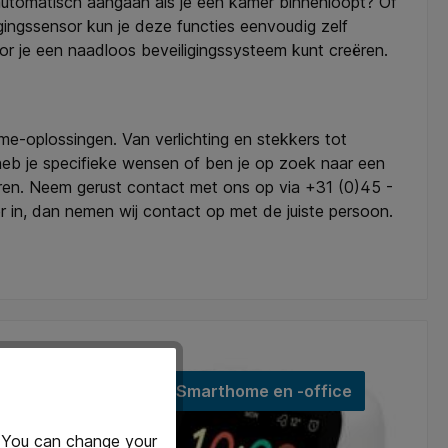
 automatisch aangaan als je een kamer binnenloopt? Of
ngssensor kun je deze functies eenvoudig zelf
 je een naadloos beveiligingssysteem kunt creëren.
me-oplossingen. Van verlichting en stekkers tot
 heb je specifieke wensen of ben je op zoek naar een
eren. Neem gerust contact met ons op via +31 (0)45 -
r in, dan nemen wij contact op met de juiste persoon.
Smarthome en -office
Only 1 available
. You can change your