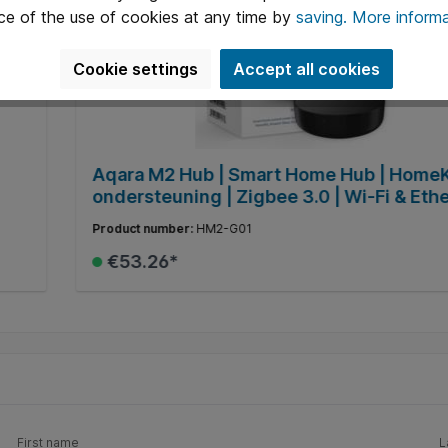
ce of the use of cookies at any time by
saving.
More informa
Cookie settings
Accept all cookies
Aqara M2 Hub | Smart Home Hub | HomeK
ondersteuning | Zigbee 3.0 | Wi-Fi & Ethe
Zwart
Product number:
HM2-G01
€53.26*
Add to shopping cart
First name
L