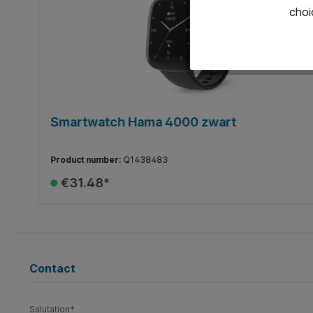
choi
Smartwatch Hama 4000 zwart
Product number:
Q1438483
€31.48*
Add to shopping cart
Contact
Salutation*