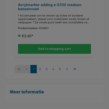
Acrylmarker edding e-5100 medium
bessenrood
* Acrylmarker om te verven op lichte of donkere
oppervlakken, ideaal voor materialen zoals linnen of
verfpapier. * De ronde punt heeft een schrijfdikte van
2-3 mm.* De hoogwaardige gepigmenteerde acrylverf
Product number:
Q1400631
op waterbasis dekt goed, is lichtecht, geurloos en
permanent wanneer de verf droog is. Verkrijgbaar in
€2.65*
26 verschillende kleuren. * Er zijn verschillende
schrijfbreedtes beschikbaar. * Geschikte
reservepunten (edding 5100 reservepunten)
verkrijgbaar.
Add to shopping cart
1
2
3
4
5
Meer informatie