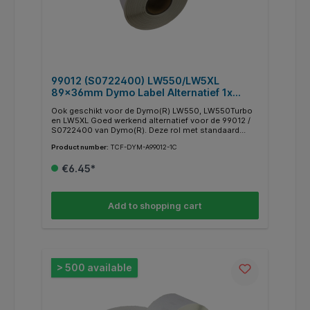
99012 (S0722400) LW550/LW5XL
89x36mm Dymo Label Alternatief 1x
260st. Wit. Permanent
Ook geschikt voor de Dymo(R) LW550, LW550Turbo
en LW5XL Goed werkend alternatief voor de 99012 /
S0722400 van Dymo(R). Deze rol met standaard
adreslabels is ook geschikt voor gebruik in de
Product number:
TCF-DYM-A99012-1C
Dymo(R) LW550, W550Turbo en LW5XLInhoud: 1 rol a
260 labelsAfmeting: 89mm x 36mmKleur:
€6.45*
witBelijming: Permanent Technologie: Direct
thermischGeschikt voor:Dymo LW310 Dymo LW320
Dymo LW330 Dymo LW400 Dymo LW400 Duo Dymo
LW400 Turbo Dymo LW450 Twin Turbo Dymo LW4XL
Add to shopping cart
Dymo LW WirelessDymo LW550Dymo LW550
TurboDymo LW5XLMerknamen en handelsmerken zijn
uitsluitend als referentie gebruikt. Afbeeldingen
worden illustratief gebruikt. De rechten hiervan liggen
bij hun respectievelijke eigenaren.
> 500 available