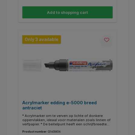
verschillende schrijfbreedtes. * Er zijn geschikte
reservepunten (edding 5000 reservepunten)
verkrijgbaar.
Add to shopping cart
Only 3 available
Acrylmarker edding e-5000 breed
antraciet
* Acrylmarker om te verven op lichte of donkere
oppervlakken, ideaal voor materialen zoals linnen of
verfpapier. * De beitelpunt heeft een schrijfbreedte
van 5-10 mm. * De hoogwaardige gepigmenteerde
Product number:
Q1400656
acrylverf op waterbasis dekt goed, is lichtecht,