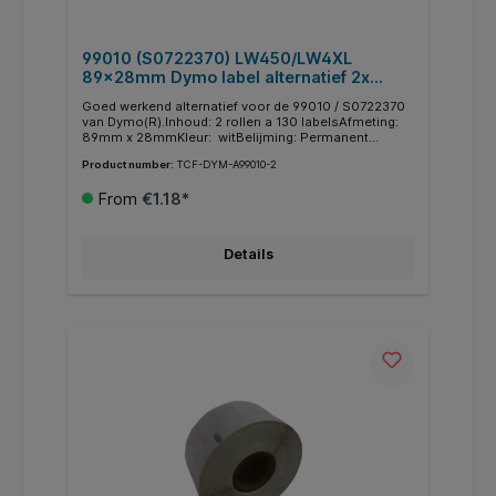
99010 (S0722370) LW450/LW4XL
89x28mm Dymo label alternatief 2x
130st. Wit. Permanent
Goed werkend alternatief voor de 99010 / S0722370
van Dymo(R).Inhoud: 2 rollen a 130 labelsAfmeting:
89mm x 28mmKleur: witBelijming: Permanent
Technologie: Direct thermischLET OP! Deze labels
Product number:
TCF-DYM-A99010-2
zijn nog niet geschikt voor de Dymo(R) LW550 en
LW5XLGeschikt voor:Dymo LW310 Dymo LW320
From
€1.18*
Dymo LW330 Dymo LW400 Dymo LW400 Duo Dymo
LW400 Turbo Dymo LW450 Twin Turbo Dymo LW4XL
Dymo LW WirelessMerknamen en handelsmerken zijn
uitsluitend als referentie gebruikt. Afbeeldingen
Details
worden illustratief gebruikt. De rechten hiervan liggen
bij hun respectievelijke eigenaren.