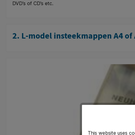
DVD’s of CD’s etc.
2. L-model insteekmappen A4 of
This website uses co