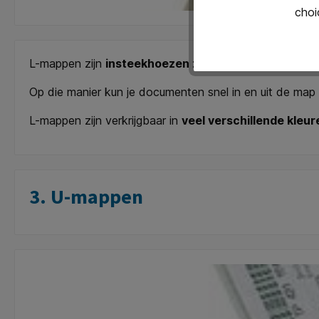
choi
L-mappen zijn
insteekhoezen zonder perforatie
en 
Op die manier kun je documenten snel in en uit de map h
L-mappen zijn verkrijgbaar in
veel verschillende kleur
3. U-mappen