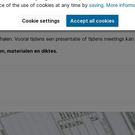
ce of the use of cookies at any time by
saving.
More informa
Cookie settings
Accept all cookies
met een
opening aan een korte bovenzijde
en aan de lange
alen. Vooral tijdens een presentatie of tijdens meetings kan d
en, materialen en diktes.