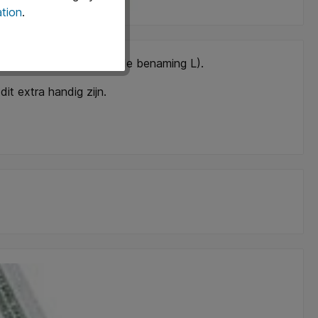
tion
.
 rechterzijde (vandaar de benaming L).
it extra handig zijn.