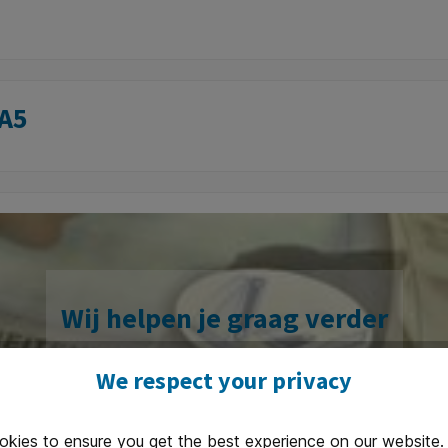
 A5
Wij helpen je graag verder
Assortiment bekijken
We respect your privacy
okies to ensure you get the best experience on our website