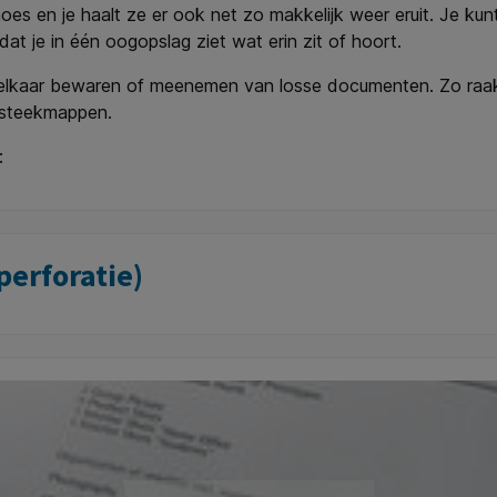
hoes en je haalt ze er ook net zo makkelijk weer eruit. Je k
at je in één oogopslag ziet wat erin zit of hoort.
 elkaar bewaren of meenemen van losse documenten. Zo raak j
nsteekmappen.
:
erforatie)