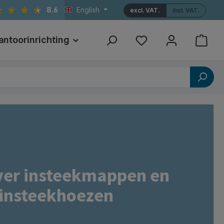
8.6
English
excl. VAT.
incl. VAT.
antoorinrichting
Print
Referenties
over insteekmappen en
insteekhoezen