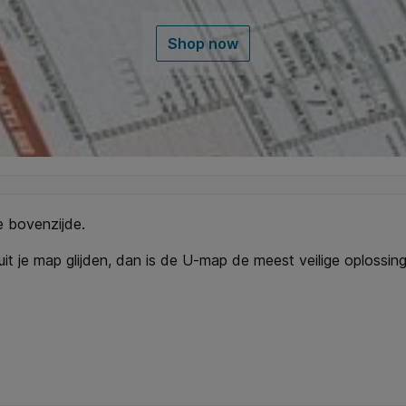
Shop now
e bovenzijde.
en uit je map glijden, dan is de U-map de meest veilige oplossi