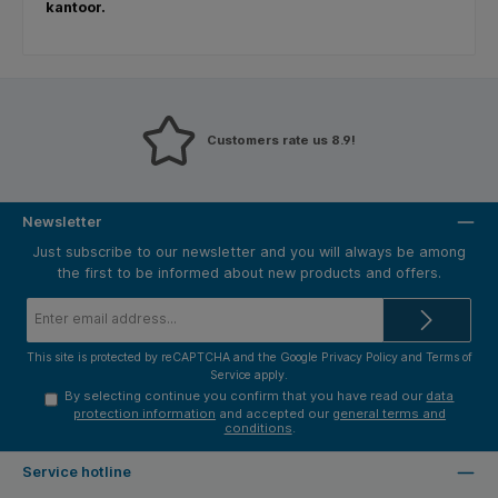
kantoor.
Customers rate us 8.9!
Newsletter
Just subscribe to our newsletter and you will always be among
the first to be informed about new products and offers.
Email
address*
This site is protected by reCAPTCHA and the Google
Privacy Policy
and
Terms of
Service
apply.
By selecting continue you confirm that you have read our
data
protection information
and accepted our
general terms and
conditions
.
Service hotline