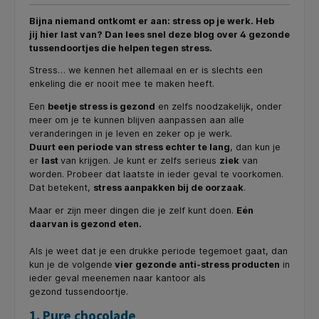
Bijna niemand ontkomt er aan: stress op je werk. Heb
jij hier last van? Dan lees snel deze blog over 4 gezonde
tussendoortjes die helpen tegen stress.
Stress… we kennen het allemaal en er is slechts een
enkeling die er nooit mee te maken heeft.
Een
beetje stress is gezond
en zelfs noodzakelijk, onder
meer om je te kunnen blijven aanpassen aan alle
veranderingen in je leven en zeker op je werk.
Duurt een periode van stress echter te lang
, dan kun je
er
last
van krijgen. Je kunt er zelfs serieus
ziek
van
worden. Probeer dat laatste in ieder geval te voorkomen.
Dat betekent,
stress aanpakken bij de oorzaak
.
Maar er zijn meer dingen die je zelf kunt doen.
Eén
daarvan is gezond eten.
Als je weet dat je een drukke periode tegemoet gaat, dan
kun je de volgende
vier gezonde anti-stress producten
in
ieder geval meenemen naar kantoor als
gezond tussendoortje.
1. Pure chocolade