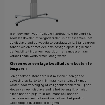
In omgevingen waar flexibele inzetbaarheid belangrijk is,
zoals klaslokalen of vergaderzalen, is het essentieel dat
de displaystand eenvoudig te verplaatsen is. Standaarden
zonder wielen of met een omslachtige opstelling kunnen
de flexibiliteit inperken, waardoor het aanpassen aan
verschillende werkvormen lastig wordt.
Kiezen voor een lage kwaliteit om kosten te
besparen
Een goedkope standaard lijkt misschien een goede
oplossing op korte termijn, maar kan uiteindelijk meer
kosten door vervanging of veiligheidsproblemen. Bij het
kiezen van een displaystand is het belangrijk om niet
alleen naar de prijs te kijken, maar ook naar de
duurzaamheid en de bouwkwaliteit van het product.
Goedkoop is duurkoop in dit geval!