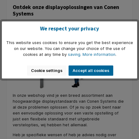
Ontdek onze displayoplossingen van Conen
Systems
We respect your privacy
This website uses cookies to ensure you get the best experience
on our website. You can change your choice of the use of
cookies at any time by
saving.
More information
.
Cookie settings
Accept all cookies
In onze webshop vind je een breed assortiment aan
hoogwaardige displaystandaards van Conen Systems die
al deze problemen oplossen. Of je nu op zoek bent naar
een eenvoudige oplossing voor een vaste opstelling of
juist een flexibele standaard met uitgebreide
verstelopties, wij hebben het allemaal.
Heb je specifieke wensen of heb je advies nodig over