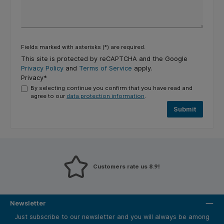
Fields marked with asterisks (*) are required.
This site is protected by reCAPTCHA and the Google
Privacy Policy
and
Terms of Service
apply.
Privacy*
By selecting continue you confirm that you have read and
agree to our
data protection information
.
Submit
Customers rate us 8.9!
Newsletter
Just subscribe to our newsletter and you will always be among