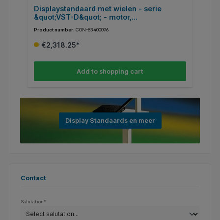
Displaystandaard met wielen - serie
E
&quot;VST-D&quot; - motor,
d
draagvermogen 60 kg, met V-voet en
Product number:
CON-83400096
Pr
wielen
€2,318.25*
Add to shopping cart
Display Standaards en meer
Contact
Salutation*