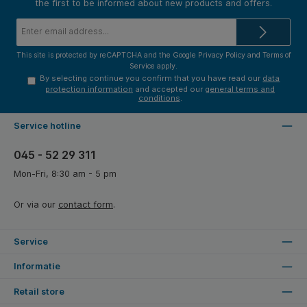
the first to be informed about new products and offers.
Email
address*
This site is protected by reCAPTCHA and the Google
Privacy Policy
and
Terms of
Service
apply.
By selecting continue you confirm that you have read our
data
protection information
and accepted our
general terms and
conditions
.
Service hotline
045 - 52 29 311
Mon-Fri, 8:30 am - 5 pm
Or via our
contact form
.
Service
Informatie
Retail store