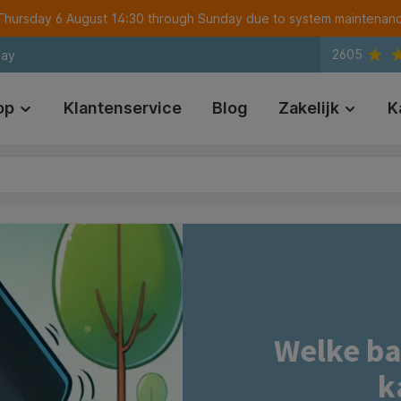
m Thursday 6 August 14:30 through Sunday due to system maintenan
2605
day
op
Klantenservice
Blog
Zakelijk
K
Welke bat
k