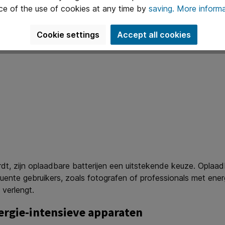
ce of the use of cookies at any time by
saving.
More informa
Cookie settings
Accept all cookies
dt, zijn oplaadbare batterijen een uitstekende keuze. Oplaadb
uente gebruikers, zoals fotografen of professionals met ener
 verlengt.
nergie-intensieve apparaten