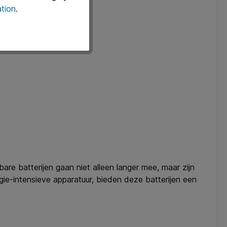
tion
.
are batterijen gaan niet alleen langer mee, maar zijn
gie-intensieve apparatuur, bieden deze batterijen een