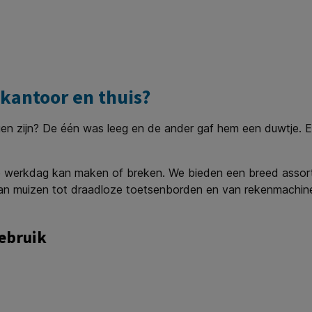
 kantoor en thuis?
gen zijn? De één was leeg en de ander gaf hem een duwtje. E
j je werkdag kan maken of breken. We bieden een breed assorti
n muizen tot draadloze toetsenborden en van rekenmachines
gebruik