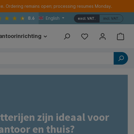
ce. Ordering remains open; processing resumes Monday.
8.6
English
excl. VAT.
incl. VAT.
antoorinrichting
Print
Referenties
terijen zijn ideaal voor
antoor en thuis?