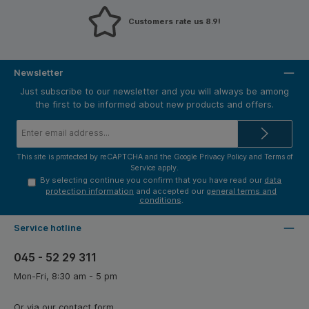
Customers rate us 8.9!
Newsletter
Just subscribe to our newsletter and you will always be among
the first to be informed about new products and offers.
Email
address*
This site is protected by reCAPTCHA and the Google
Privacy Policy
and
Terms of
Service
apply.
By selecting continue you confirm that you have read our
data
protection information
and accepted our
general terms and
conditions
.
Service hotline
045 - 52 29 311
Mon-Fri, 8:30 am - 5 pm
Or via our
contact form
.