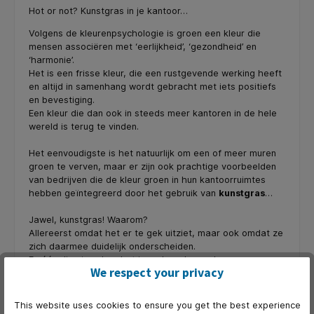
Hot or not? Kunstgras in je kantoor…
Volgens de kleurenpsychologie is groen een kleur die
mensen associëren met ‘eerlijkheid’, ‘gezondheid’ en
‘harmonie’.
Het is een frisse kleur, die een rustgevende werking heeft
en altijd in samenhang wordt gebracht met iets positiefs
en bevestiging.
Een kleur die dan ook in steeds meer kantoren in de hele
wereld is terug te vinden.
Het eenvoudigste is het natuurlijk om een of meer muren
groen te verven, maar er zijn ook prachtige voorbeelden
van bedrijven die de kleur groen in hun kantoorruimtes
hebben geïntegreerd door het gebruik van
kunstgras
…
Jawel, kunstgras! Waarom?
Allereerst omdat het er te gek uitziet, maar ook omdat ze
zich daarmee duidelijk onderscheiden.
En één ding is zeker: het is anders dan anders.
We respect your privacy
Op de foto’s een aantal inspirerende voorbeelden van
kantoren die de saaie vloerbedekking hebben verruild
This website uses cookies to ensure you get the best experience
voor kunstgras. Een idee voor jouw kantoor?