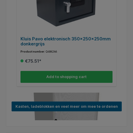
Kluis Pavo elektronisch 350x250x250mm
K
donkergrijs
2
Product number:
Q486266
Pr
€75.51*
Add to shopping cart
Kasten, ladeblokken en veel meer om mee te ordenen