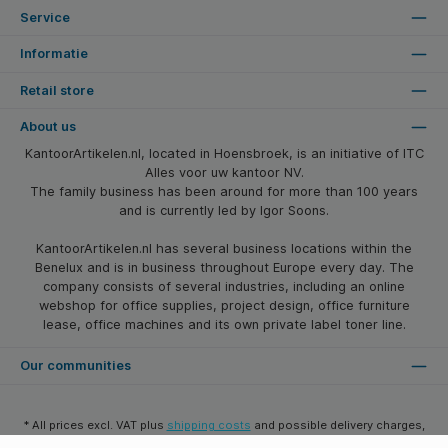
Service
Informatie
Retail store
About us
KantoorArtikelen.nl, located in Hoensbroek, is an initiative of ITC
Alles voor uw kantoor NV.
The family business has been around for more than 100 years
and is currently led by Igor Soons.
KantoorArtikelen.nl has several business locations within the
Benelux and is in business throughout Europe every day. The
company consists of several industries, including an online
webshop for office supplies, project design, office furniture
lease, office machines and its own private label toner line.
Our communities
* All prices excl. VAT plus
shipping costs
and possible delivery charges,
if not stated otherwise.