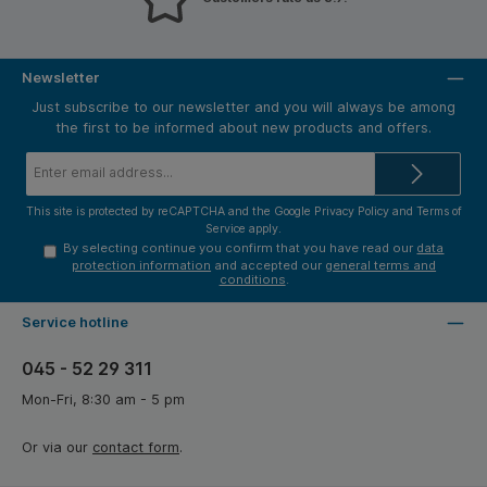
Newsletter
Just subscribe to our newsletter and you will always be among
the first to be informed about new products and offers.
Email
address*
This site is protected by reCAPTCHA and the Google
Privacy Policy
and
Terms of
Service
apply.
By selecting continue you confirm that you have read our
data
protection information
and accepted our
general terms and
conditions
.
Service hotline
045 - 52 29 311
Mon-Fri, 8:30 am - 5 pm
Or via our
contact form
.