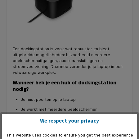
Een dockingstation is vaak wat robuuster en biedt
uitgebreide mogelijkheden: bijvoorbeeld meerdere
beeldschermuitgangen, audio-aansluitingen en
stroomvoorziening. Daarmee verander je je laptop in een
volwaardige werkplek.
Wanneer heb je een hub of dockingstation
nodig?
Je mist poorten op je laptop
Je werkt met meerdere beeldschermen
Je wilt snel kunnen schakelen tussen thuis- en
We respect your privacy
kantoorwerk
Je gebruikt veel randapparatuur (USB-stick,
This website uses cookies to ensure you get the best experience