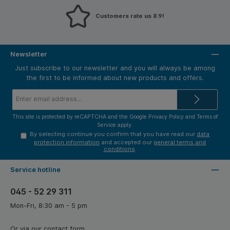
Customers rate us 8.9!
Newsletter
Just subscribe to our newsletter and you will always be among
the first to be informed about new products and offers.
Email
address*
This site is protected by reCAPTCHA and the Google
Privacy Policy
and
Terms of
Service
apply.
By selecting continue you confirm that you have read our
data
protection information
and accepted our
general terms and
conditions
.
Service hotline
045 - 52 29 311
Mon-Fri, 8:30 am - 5 pm
Or via our
contact form
.