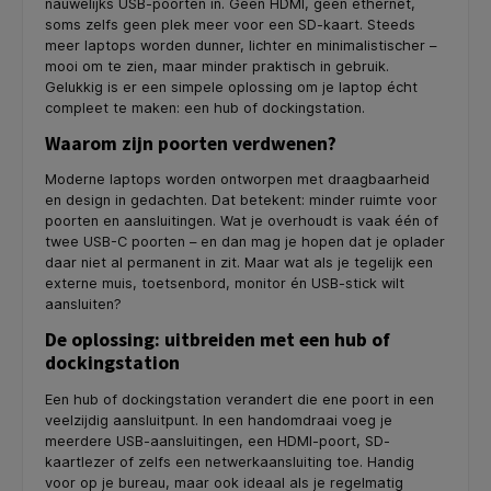
nauwelijks USB-poorten in. Geen HDMI, geen ethernet,
soms zelfs geen plek meer voor een SD-kaart. Steeds
meer laptops worden dunner, lichter en minimalistischer –
mooi om te zien, maar minder praktisch in gebruik.
Gelukkig is er een simpele oplossing om je laptop écht
compleet te maken: een hub of dockingstation.
Waarom zijn poorten verdwenen?
Moderne laptops worden ontworpen met draagbaarheid
en design in gedachten. Dat betekent: minder ruimte voor
poorten en aansluitingen. Wat je overhoudt is vaak één of
twee USB-C poorten – en dan mag je hopen dat je oplader
daar niet al permanent in zit. Maar wat als je tegelijk een
externe muis, toetsenbord, monitor én USB-stick wilt
aansluiten?
De oplossing: uitbreiden met een hub of
dockingstation
Een hub of dockingstation verandert die ene poort in een
veelzijdig aansluitpunt. In een handomdraai voeg je
meerdere USB-aansluitingen, een HDMI-poort, SD-
kaartlezer of zelfs een netwerkaansluiting toe. Handig
voor op je bureau, maar ook ideaal als je regelmatig