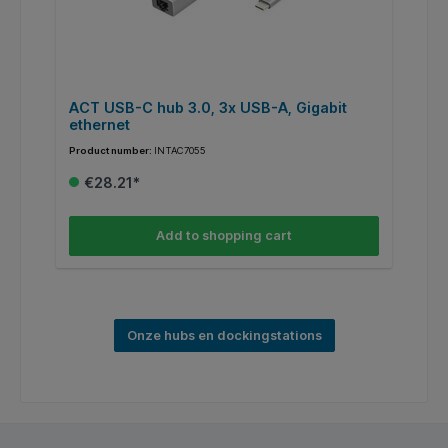
ACT USB-C hub 3.0, 3x USB-A, Gigabit
H
ethernet
e
Product number:
INTAC7055
Pr
€28.21*
Add to shopping cart
Onze hubs en dockingstations