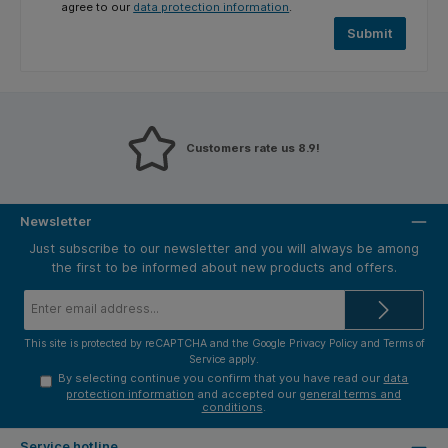
agree to our
data protection information
.
Submit
Customers rate us 8.9!
Newsletter
Just subscribe to our newsletter and you will always be among
the first to be informed about new products and offers.
Email
address*
This site is protected by reCAPTCHA and the Google
Privacy Policy
and
Terms of
Service
apply.
By selecting continue you confirm that you have read our
data
protection information
and accepted our
general terms and
conditions
.
Service hotline