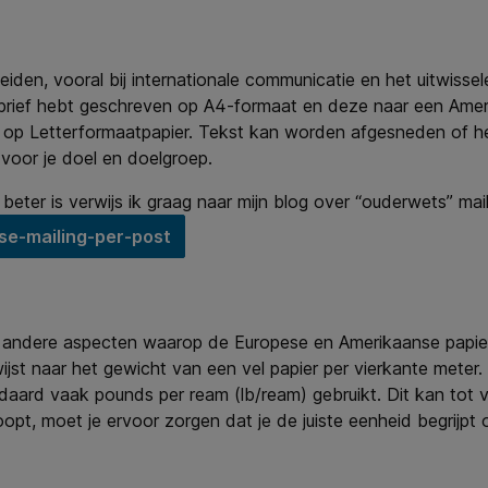
 leiden, vooral bij internationale communicatie en het uitwi
 brief hebt geschreven op A4-formaat en deze naar een Amerik
ukt op Letterformaatpapier. Tekst kan worden afgesneden of het
voor je doel en doelgroep.
beter is verwijs ik graag naar mijn blog over “ouderwets” mai
e-mailing-per-post
og andere aspecten waarop de Europese en Amerikaanse papieri
jst naar het gewicht van een vel papier per vierkante meter
ndaard vaak pounds per ream (lb/ream) gebruikt. Dit kan tot
oopt, moet je ervoor zorgen dat je de juiste eenheid begrijpt