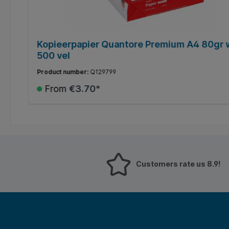
t
Kopieerpapier Quantore Premium A4 80gr 
500 vel
Product number:
Q129799
From
€3.70*
Details
Customers rate us 8.9!