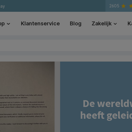
2605
day
op
Klantenservice
Blog
Zakelijk
K
De wereld
heeft gelei