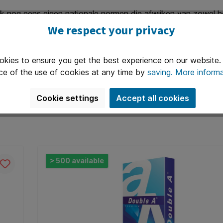
nog eens eigen nationale normen die afwijken van zowel he
communicatie en handel en over de opkomende grootmachten Ch
We respect your privacy
pport afdrukt of een boek publiceert, denk dan even na over 
okies to ensure you get the best experience on our website
edenkt hoe zo'n schijnbaar eenvoudig product als papier een 
ce of the use of cookies at any time by
saving.
More informa
Cookie settings
Accept all cookies
> 500 available