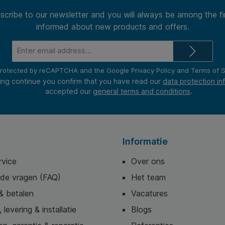
scribe to our newsletter and you will always be among the fi
informed about new products and offers.
Email
address*
s protected by reCAPTCHA and the Google
Privacy Policy
and
Terms of S
ing continue you confirm that you have read our
data protection in
accepted our
general terms and conditions
.
Informatie
rvice
Over ons
lde vragen (FAQ)
Het team
& betalen
Vacatures
 levering & installatie
Blogs