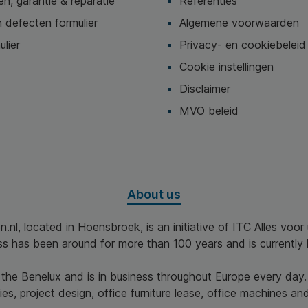
n, garantie & reparatie
Referenties
 defecten formulier
Algemene voorwaarden
ulier
Privacy- en cookiebeleid
Cookie instellingen
Disclaimer
MVO beleid
About us
n.nl, located in Hoensbroek, is an initiative of ITC Alles voo
ss has been around for more than 100 years and is currently 
n the Benelux and is in business throughout Europe every day.
es, project design, office furniture lease, office machines and 