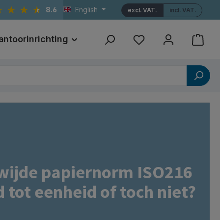
8.6
English
excl. VAT.
incl. VAT.
antoorinrichting
Print
Referenties
wijde papiernorm ISO216
d tot eenheid of toch niet?