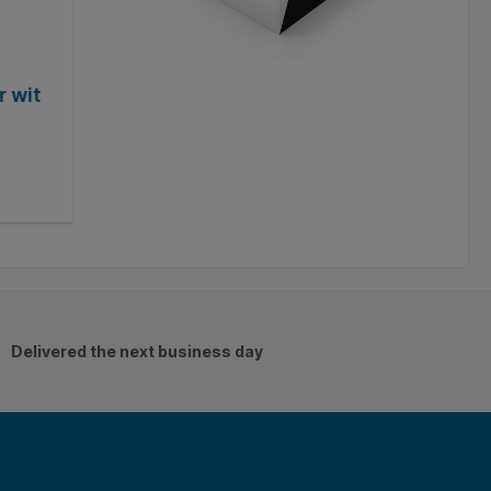
 wit
Kopieerpapier Quantore Excellent A4 
500 vel
Product number:
Q129245
From
€3.99*
Details
Delivered the next business day