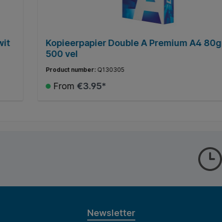
wit
Kopieerpapier Double A Premium A4 80gr
500 vel
Product number:
Q130305
From
€3.95*
Details
Newsletter