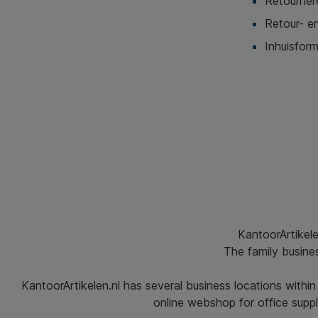
Retournere
Retour- en
Inhuisform
KantoorArtikele
The family busine
KantoorArtikelen.nl has several business locations withi
online webshop for office suppli