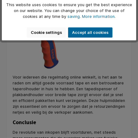
This website uses cookies to ensure you get the best experience
on our website. You can change your choice of the use of
cookies at any time by
saving.
More information
.
Cookie settings
Accept all cookies
Voor iedereen die regelmatig online winkelt, is het aan te
raden om altijd goede voorraad tape en een betrouwbare
taperolhouder in huis te hebben. Een tapedispenser of
plakbandhouder voor brede tape zorgt ervoor dat je snel
en efficiënt pakketten kunt verzegelen. Deze hulpmiddelen
zijn essentieel om ervoor te zorgen dat je retourzendingen
netjes en veilig bij de verkoper aankomen.
Conclusie
De revolutie van inkopen blijft voortduren, met steeds