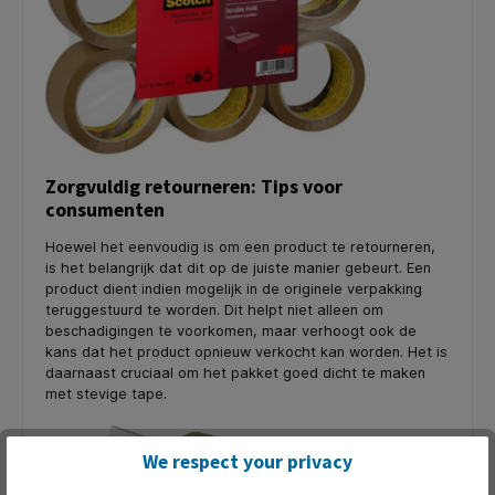
Zorgvuldig retourneren: Tips voor
consumenten
Hoewel het eenvoudig is om een product te retourneren,
is het belangrijk dat dit op de juiste manier gebeurt. Een
product dient indien mogelijk in de originele verpakking
teruggestuurd te worden. Dit helpt niet alleen om
beschadigingen te voorkomen, maar verhoogt ook de
kans dat het product opnieuw verkocht kan worden. Het is
daarnaast cruciaal om het pakket goed dicht te maken
met stevige tape.
We respect your privacy