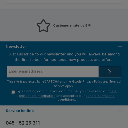
Customers rate us 8.9!
Newsletter
Just subscribe to our newsletter and you will always be among
the first to be informed about new products and offers.
Email
address*
This site is protected by reCAPTCHA and the Google
Privacy Policy
and
Terms of
Service
apply.
By selecting continue you confirm that you have read our
data
protection information
and accepted our
general terms and
conditions
.
Service hotline
045 - 52 29 311