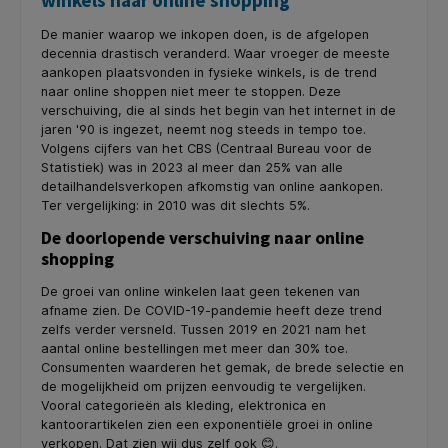
winkels naar online shopping
De manier waarop we inkopen doen, is de afgelopen
decennia drastisch veranderd. Waar vroeger de meeste
aankopen plaatsvonden in fysieke winkels, is de trend
naar online shoppen niet meer te stoppen. Deze
verschuiving, die al sinds het begin van het internet in de
jaren '90 is ingezet, neemt nog steeds in tempo toe.
Volgens cijfers van het CBS (Centraal Bureau voor de
Statistiek) was in 2023 al meer dan 25% van alle
detailhandelsverkopen afkomstig van online aankopen.
Ter vergelijking: in 2010 was dit slechts 5%.
De doorlopende verschuiving naar online
shopping
De groei van online winkelen laat geen tekenen van
afname zien. De COVID-19-pandemie heeft deze trend
zelfs verder versneld. Tussen 2019 en 2021 nam het
aantal online bestellingen met meer dan 30% toe.
Consumenten waarderen het gemak, de brede selectie en
de mogelijkheid om prijzen eenvoudig te vergelijken.
Vooral categorieën als kleding, elektronica en
kantoorartikelen zien een exponentiële groei in online
verkopen. Dat zien wij dus zelf ook 😊.