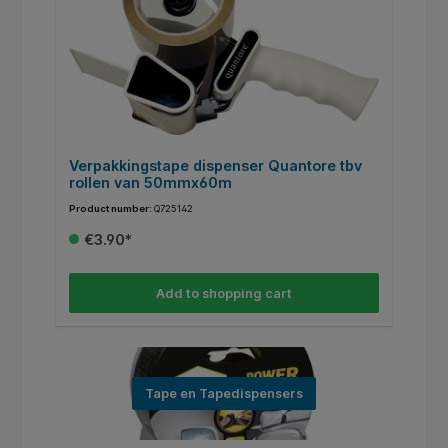
Verpakkingstape dispenser Quantore tbv
P
rollen van 50mmx60m
t
Product number:
Q725142
Pr
€3.90*
Add to shopping cart
Tape en Tapedispensers