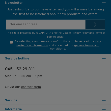
Newsletter
Just subscribe to our newsletter and you will always be among
the first to be informed about new products and offers.
Email
address*
This site is protected by reCAPTCHA and the Google
Privacy Policy
and
Terms of
Service
apply.
By selecting continue you confirm that you have read our
data
protection information
and accepted our
general terms and
conditions
.
Service hotline
045 - 52 29 311
Mon-Fri, 8:30 am - 5 pm
Or via our
contact form
.
Service
Informatie