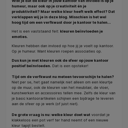
Wist je dat de kleur in jouw kantoor van invloed is op je
humeur, maar ook op je creativiteit én je
produktiviteit? Maar welke kleur heeft welk effect? Dat
verklappen wij je in deze blog. Misschien is het wel
hoog tijd om een verfkwast door je kantoor te halen...
Het is een vaststaand feit:
kleuren beïnvloeden je
emoties.
Kleuren hebben dan invloed op hoe jij je voelt op kantoor.
Op je humeur. Want kleuren roepen associaties op.
Dus kun je met kleuren ook de sfeer op jouw kantoor
positief beïnvloeden.
Dat is een opsteker!
Tijd om de verfkwast nu meteen tevoorschijn te halen?
Niet per se, het gaat namelijk niet alleen om een kleurtje
op de muur, ook de kleuren van het meubilair, de vloer,
kunstwerken en accessoires tellen mee. Zelfs de kleur van
je basic kantoorartikelen schijnen een bijdrage te leveren
aan de sfeer op je werk (of juist niet).
De grote vraag is nu: welke kleur doet wat
voordat je
klakkeloos een pot verf ter hand neemt of een nieuwe
kleur tapijt bestelt.