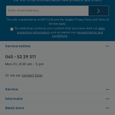
the first to be informed about new products and offers.
Email
address*
This site is protected by reCAPTCHA and the Google
Privacy Policy
and
Terms of
Service
apply.
By selecting continue you confirm that you have read our
data
protection information
and accepted our
general terms and
conditions
.
Service hotline
045 - 52 29 311
Mon-Fri, 8:30 am - 5 pm
Or via our
contact form
.
Service
Informatie
Retail store