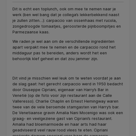
Dit is echt een toplunch, ook om mee te nemen naar je
werk (ben wel bang dat je collega’s lekkerbekkend naast
je zullen zitten…): carpaccio van ossenhaas met rucola,
zongedroogde tomaatjes, geroosterde pijnboompitjes en
Parmezaanse kaas.
We raden je wel aan om de verschillende ingrediënten
apart verpakt mee te nemen en de carpaccio rond het
middaguur pas te bereiden, anders wordt het een
behoorlijk klef geheel en dat zou jammer zijn.
Dit vind je misschien wel leuk om te weten voordat je aan
de slag gaat: het gerecht carpaccio werd in 1950 bedacht
door Giuseppe Cipriani, eigenaar van Harry’s Bar in
Venetië (op de foto voor zijn restaurant aan de Calle
Valleresso). Charlie Chaplin en Ernest Hemingway waren
twee van de vele beroemde stamgasten van Harry’s bar.
De Venetiaanse gravin Amalia Nani Mocenigo was ook een
graag- en veelgeziene gast van Cipriani’s restaurant.
Amalia had bloemarmoede en haar arts had haar
geadviseerd veel rauw rood vlees te eten. Cipriani
creëerde daarom speciaal voor haar de carpaccio-