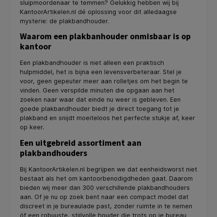
sluipmoordenaar te temmen? Gelukkig hebben wij bij
KantoorArtikelen.nl dé oplossing voor dit alledaagse
mysterie: de plakbandhouder.
Waarom een plakbanhouder onmisbaar is op
kantoor
Een plakbandhouder is niet alleen een praktisch
hulpmiddel, het is bijna een levensverbeteraar. Stel je
voor, geen gepeuter meer aan rolletjes om het begin te
vinden. Geen verspilde minuten die opgaan aan het
zoeken naar waar dat einde nu weer is gebleven. Een
goede plakbandhouder biedt je direct toegang tot je
plakband en snijdt moeiteloos het perfecte stukje af, keer
op keer.
Een uitgebreid assortiment aan
plakbandhouders
Bij KantoorArtikelen.nl begrijpen we dat eenheidsworst niet
bestaat als het om kantoorbenodigdheden gaat. Daarom
bieden wij meer dan 300 verschillende plakbandhouders
aan. Of je nu op zoek bent naar een compact model dat
discreet in je bureaulade past, zonder ruimte in te nemen
óf een robuuste, stijlvolle houder die trots op je bureau