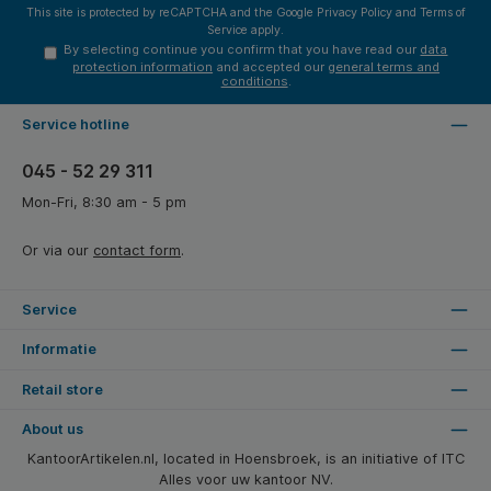
This site is protected by reCAPTCHA and the Google
Privacy Policy
and
Terms of
Service
apply.
By selecting continue you confirm that you have read our
data
protection information
and accepted our
general terms and
conditions
.
Service hotline
045 - 52 29 311
Mon-Fri, 8:30 am - 5 pm
Or via our
contact form
.
Service
Informatie
Retail store
About us
KantoorArtikelen.nl, located in Hoensbroek, is an initiative of ITC
Alles voor uw kantoor NV.