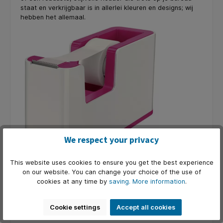
staat en verkrijgbaar is in allerlei kleuren en designs; wij
hebben het allemaal.
We respect your privacy
This website uses cookies to ensure you get the best experience
on our website. You can change your choice of the use of
Vergeet de frustratie van het eindeloze zoeken naar het
cookies at any time by
saving.
More information
.
plakbandeinde. Laat je kantoorbenodigdheden voor je
werken. Ontdek het gemak van een goede
plakbandhouder en maak van elke plakbandervaring een
Cookie settings
Accept all cookies
fluitje van een cent.