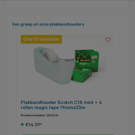
Skip product gallery
Een greep uit onze plakbandhouders
Only 10 available
Plakbandhouder Scotch C18 mint + 4
V
rollen magic tape 19mmx33m
G
t
Product number:
Q836536
Pr
€14.39*