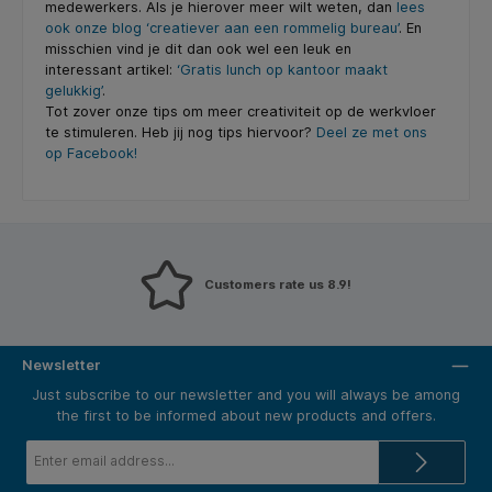
medewerkers. Als je hierover meer wilt weten, dan
lees
ook onze blog ‘creatiever aan een rommelig bureau’
. En
misschien vind je dit dan ook wel een leuk en
interessant artikel:
‘Gratis lunch op kantoor maakt
gelukkig’
.
Tot zover onze tips om meer creativiteit op de werkvloer
te stimuleren. Heb jij nog tips hiervoor?
Deel ze met ons
op Facebook!
Customers rate us 8.9!
Newsletter
Just subscribe to our newsletter and you will always be among
the first to be informed about new products and offers.
Email
address*