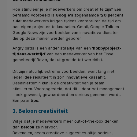
Hoe stimuleer je je medewerkers om creatief te zijn? Een
befaamd voorbeeld is
Google’s
zogenaamde ’
20 percent
rule
’: medewerkers krijgen tijdens kantooruren de tijd om
aan eigen projecten te knutselen. Gmail, Google Talk en
Google News zijn voorbeelden van innovatieve diensten
die op deze manier werden geboren.
Angry birds is een ander staaltje van een ‘
hobbyproject-
tijdens-werktijd
’ van een medewerker van het Finse
gamebedrijf Rovia, dat uitgroeide tot wereldhit.
Dit zijn natuurlijk extreme voorbeelden, want lang niet
ieder idee resulteert in zo’n innovatieve kassahit.
Desalniettemin kun je de creativiteit van je team
stimuleren. Vooropgesteld, dat dit - door het management
- ook gewenst, gewaardeerd en serieus genomen wordt.
Een paar
tips
.
1. Beloon creativiteit
Wil je dat je medewerkers meer out-of-the-box denken,
dan
beloon
ze hiervoor.
Bovendien, neem creatieve suggesties altijd serieus,