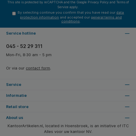
This site is protected by reCAPTCHA and the Google
Privacy Policy
and
Terms of
Service
apply.
By selecting continue you confirm that you have read our
data
protection information
and accepted our
general terms and
conditions
.
Service hotline
045 - 52 29 311
Mon-Fri, 8:30 am - 5 pm
Or via our
contact form
.
Service
Informatie
Retail store
About us
KantoorArtikelen.nl, located in Hoensbroek, is an initiative of ITC
Alles voor uw kantoor NV.