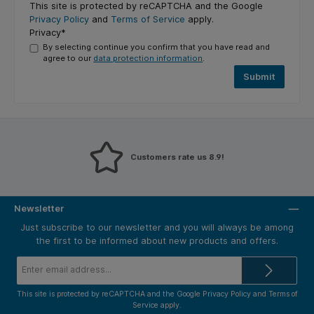
This site is protected by reCAPTCHA and the Google
Privacy Policy
and
Terms of Service
apply.
Privacy*
By selecting continue you confirm that you have read and
agree to our
data protection information
.
Submit
Customers rate us 8.9!
Newsletter
Just subscribe to our newsletter and you will always be among
the first to be informed about new products and offers.
Email
address*
This site is protected by reCAPTCHA and the Google
Privacy Policy
and
Terms of
Service
apply.