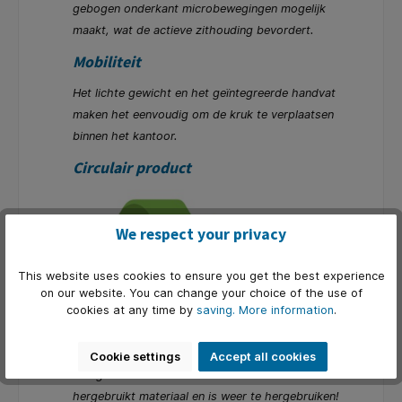
gebogen onderkant microbewegingen mogelijk
maakt, wat de actieve zithouding bevordert.
Mobiliteit
Het lichte gewicht en het geïntegreerde handvat
maken het eenvoudig om de kruk te verplaatsen
binnen het kantoor.
Circulair product
We respect your privacy
This website uses cookies to ensure you get the best experience
on our website. You can change your choice of the use of
cookies at any time by
saving.
More information
.
Cookie settings
Accept all cookies
Een groot deel van de onderdelen bestaat uit
hergebruikt materiaal en is weer te hergebruiken!