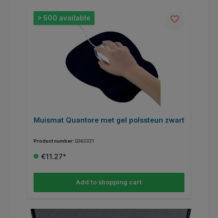
> 500 available
Muismat Quantore met gel polssteun zwart
M
Product number:
Q363321
Pr
€11.27*
Add to shopping cart