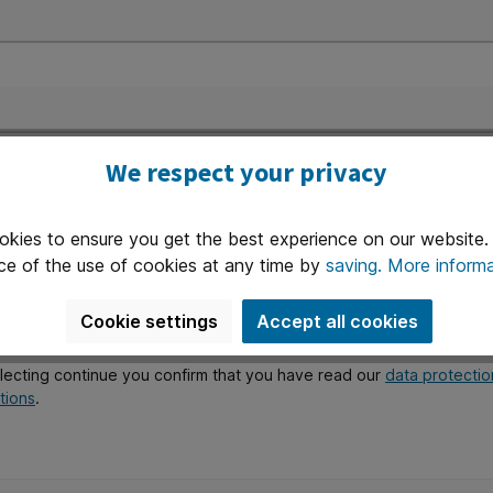
We respect your privacy
de informatie
okies to ensure you get the best experience on our website
ce of the use of cookies at any time by
saving.
More informa
rked with asterisks (*) are required.
te is protected by reCAPTCHA and the Google
Privacy Policy
Cookie settings
Accept all cookies
*
lecting continue you confirm that you have read our
data protectio
tions
.