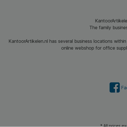
KantoorArtikele
The family busine
KantoorArtikelen.nl has several business locations withi
online webshop for office suppli
Fa
* All prices e