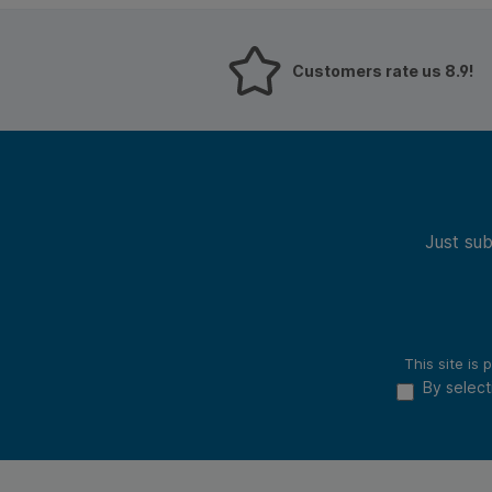
Customers rate us 8.9!
Just sub
This site i
By select