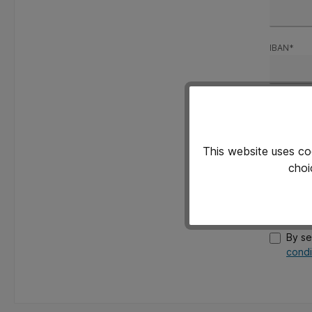
IBAN*
Aanvullen
This website uses co
choi
Fields ma
This si
Privacy
By se
condi