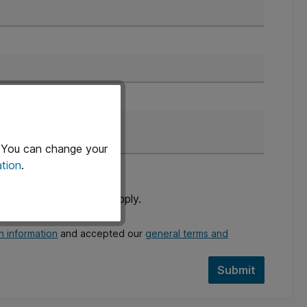
. You can change your
tion
.
and
Terms of Service
apply.
n information
and accepted our
general terms and
Submit