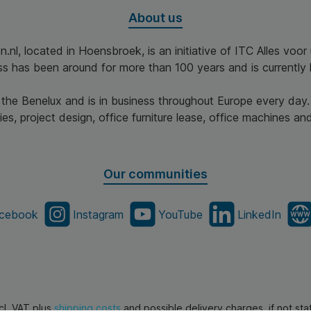
About us
n.nl, located in Hoensbroek, is an initiative of ITC Alles voo
ss has been around for more than 100 years and is currently 
n the Benelux and is in business throughout Europe every day.
es, project design, office furniture lease, office machines and 
Our communities
cebook
Instagram
YouTube
LinkedIn
xcl. VAT plus
shipping costs
and possible delivery charges, if not st