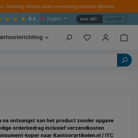
ce. Ordering remains open; processing resumes Monday.
8.6
English
excl. VAT.
incl. VAT.
antoorinrichting
Print
Referenties
en na ontvangst van het product zonder opgave
ledige orderbedrag inclusief verzendkosten
consument-koper naar Kantoorartikelen.nl / ITC