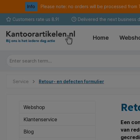
Info
Please note: no orders will be processed fro
search
Skip to main navigation
Customers rate us 8.9!
Delivered the next business 
Home
Websh
Service
Retour- en defecten formulier
Ret
Webshop
Klantenservice
Een con
van red
Blog
gecredi