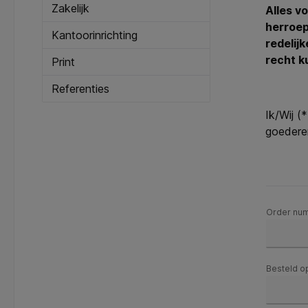
Zakelijk
Alles v
herroep
Kantoorinrichting
redelij
recht k
Print
Referenties
Ik/Wij (
goederen
Order nu
Besteld o