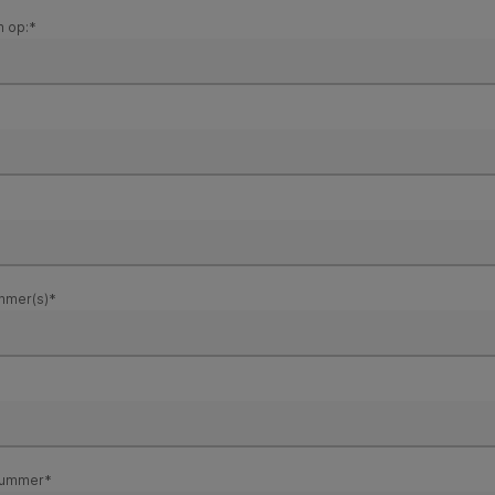
 op:*
ummer(s)*
nummer*