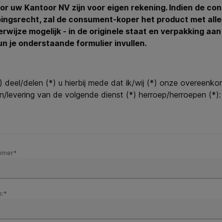
oor uw Kantoor NV zijn voor eigen rekening. Indien de c
ingsrecht, zal de consument-koper het product met alle
kerwijze mogelijk - in de originele staat en verpakking a
un je onderstaande formulier invullen.
*) deel/delen (*) u hierbij mede dat ik/wij (*) onze overee
/levering van de volgende dienst (*) herroep/herroepen (*):
mmer*
p:*