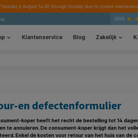
m Thursday 6 August 14:30 through Sunday due to system maintenan
2605
day
op
Klantenservice
Blog
Zakelijk
K
our-en defectenformulier
sument-koper heeft het recht de bestelling tot 14 dag
en te annuleren. De consument-koper krijgt dan het vol
teerd. Enkel de kosten voor retour van het huis van de 