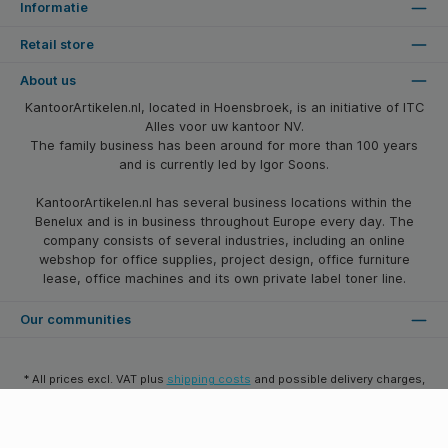
Informatie
Retail store
About us
KantoorArtikelen.nl, located in Hoensbroek, is an initiative of ITC
Alles voor uw kantoor NV.
The family business has been around for more than 100 years
and is currently led by Igor Soons.
KantoorArtikelen.nl has several business locations within the
Benelux and is in business throughout Europe every day. The
company consists of several industries, including an online
webshop for office supplies, project design, office furniture
lease, office machines and its own private label toner line.
Our communities
* All prices excl. VAT plus
shipping costs
and possible delivery charges,
if not stated otherwise.
© 2026 Kantoorartikelen.nl - All Rights Reserved. Theme by
SBYP (Smart
Business Young Professionals)