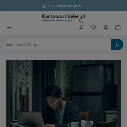
in content
Customers rate us 8.9!