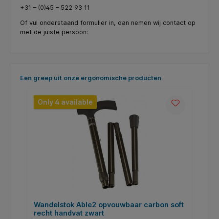
+31 – (0)45 – 522 93 11
Of vul onderstaand formulier in, dan nemen wij contact op
met de juiste persoon:
Skip product gallery
Een greep uit onze ergonomische producten
Only 4 available
Wandelstok Able2 opvouwbaar carbon soft
W
recht handvat zwart
h