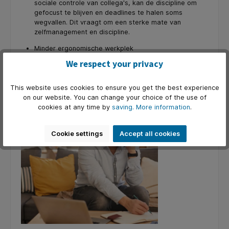
sociale controle van collega's, kan de discipline om
gefocust te blijven en deadlines te halen soms
wegvallen. Dit vraagt om een sterke mate van
zelfmanagement en discipline.
Minder ergonomische werkplek
Zonder de juiste begeleiding en middelen is de kans
We respect your privacy
groot dat de thuiswerkplek niet ergonomisch is, wat
kan leiden tot fysieke klachten (rugpijn, RSI).
This website uses cookies to ensure you get the best experience
Voor de werkgever:
on our website. You can change your choice of the use of
cookies at any time by
saving.
More information
.
Cookie settings
Accept all cookies