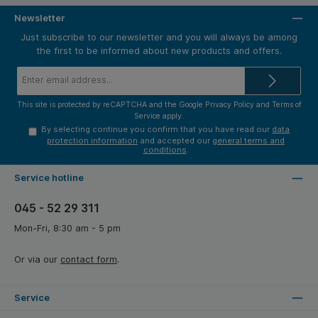
Newsletter
Just subscribe to our newsletter and you will always be among
the first to be informed about new products and offers.
Email
address*
This site is protected by reCAPTCHA and the Google
Privacy Policy
and
Terms of
Service
apply.
By selecting continue you confirm that you have read our
data
protection information
and accepted our
general terms and
conditions
.
Service hotline
045 - 52 29 311
Mon-Fri, 8:30 am - 5 pm
Or via our
contact form
.
Service